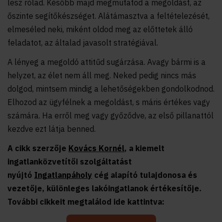
lesz rólad. Később majd megmutatod a megoldást, az
őszinte segítőkészséget. Alátámasztva a feltételezését,
elmeséled neki, miként oldod meg az előttetek álló
feladatot, az általad javasolt stratégiával.
A lényeg a megoldó attitűd sugárzása. Avagy bármi is a
helyzet, az élet nem áll meg. Neked pedig nincs más
dolgod, mintsem mindig a lehetőségekben gondolkodnod.
Elhozod az ügyfélnek a megoldást, s máris értékes vagy
számára. Ha erről meg vagy győződve, az első pillanattól
kezdve ezt látja benned.
A cikk szerzője
Kovács Kornél
, a kiemelt
ingatlanközvetítői szolgáltatást
nyújtó
Ingatlanpáholy
cég alapító tulajdonosa és
vezetője, különleges lakóingatlanok értékesítője.
További cikkeit megtalálod ide kattintva: