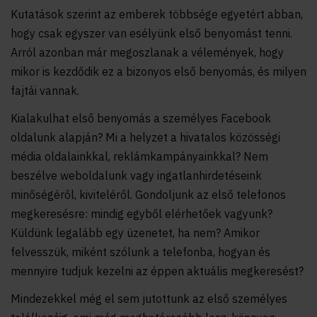
Kutatások szerint az emberek többsége egyetért abban,
hogy csak egyszer van esélyünk első benyomást tenni.
Arról azonban már megoszlanak a vélemények, hogy
mikor is kezdődik ez a bizonyos első benyomás, és milyen
fajtái vannak.
Kialakulhat első benyomás a személyes Facebook
oldalunk alapján? Mi a helyzet a hivatalos közösségi
média oldalainkkal, reklámkampányainkkal? Nem
beszélve weboldalunk vagy ingatlanhirdetéseink
minőségéről, kiviteléről. Gondoljunk az első telefonos
megkeresésre: mindig egyből elérhetőek vagyunk?
Küldünk legalább egy üzenetet, ha nem? Amikor
felvesszük, miként szólunk a telefonba, hogyan és
mennyire tudjuk kezelni az éppen aktuális megkeresést?
Mindezekkel még el sem jutottunk az első személyes