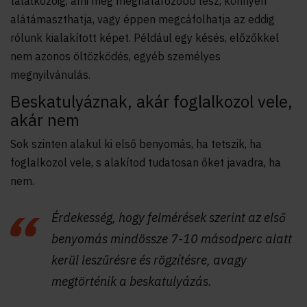
találkozóig, ami még meghatározóbb lesz, könnyen
alátámaszthatja, vagy éppen megcáfolhatja az eddig
rólunk kialakított képet. Például egy késés, előzőkkel
nem azonos öltözködés, egyéb személyes
megnyilvánulás.
Beskatulyáznak, akár foglalkozol vele,
akár nem
Sok szinten alakul ki első benyomás, ha tetszik, ha
foglalkozol vele, s alakítod tudatosan őket javadra, ha
nem.
Érdekesség, hogy felmérések szerint az első
benyomás mindössze 7-10 másodperc alatt
kerül leszűrésre és rögzítésre, avagy
megtörténik a beskatulyázás.