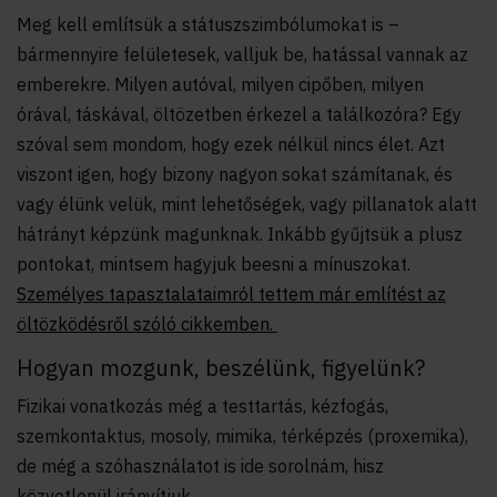
Meg kell említsük a státuszszimbólumokat is –
bármennyire felületesek, valljuk be, hatással vannak az
emberekre. Milyen autóval, milyen cipőben, milyen
órával, táskával, öltözetben érkezel a találkozóra? Egy
szóval sem mondom, hogy ezek nélkül nincs élet. Azt
viszont igen, hogy bizony nagyon sokat számítanak, és
vagy élünk velük, mint lehetőségek, vagy pillanatok alatt
hátrányt képzünk magunknak. Inkább gyűjtsük a plusz
pontokat, mintsem hagyjuk beesni a mínuszokat.
Személyes tapasztalataimról tettem már említést az
öltözködésről szóló cikkemben.
Hogyan mozgunk, beszélünk, figyelünk?
Fizikai vonatkozás még a testtartás, kézfogás,
szemkontaktus, mosoly, mimika, térképzés (proxemika),
de még a szóhasználatot is ide sorolnám, hisz
közvetlenül irányítjuk.