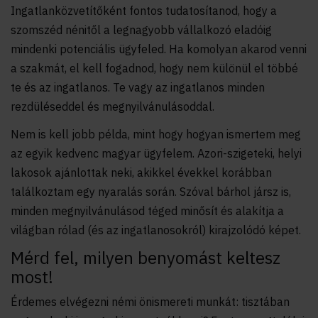
Ingatlanközvetítőként fontos tudatosítanod, hogy a
szomszéd nénitől a legnagyobb vállalkozó eladóig
mindenki potenciális ügyfeled. Ha komolyan akarod venni
a szakmát, el kell fogadnod, hogy nem különül el többé
te és az ingatlanos. Te vagy az ingatlanos minden
rezdüléseddel és megnyilvánulásoddal.
Nem is kell jobb példa, mint hogy hogyan ismertem meg
az egyik kedvenc magyar ügyfelem. Azori-szigeteki, helyi
lakosok ajánlottak neki, akikkel évekkel korábban
találkoztam egy nyaralás során. Szóval bárhol jársz is,
minden megnyilvánulásod téged minősít és alakítja a
világban rólad (és az ingatlanosokról) kirajzolódó képet.
Mérd fel, milyen benyomást keltesz
most!
Érdemes elvégezni némi önismereti munkát: tisztában