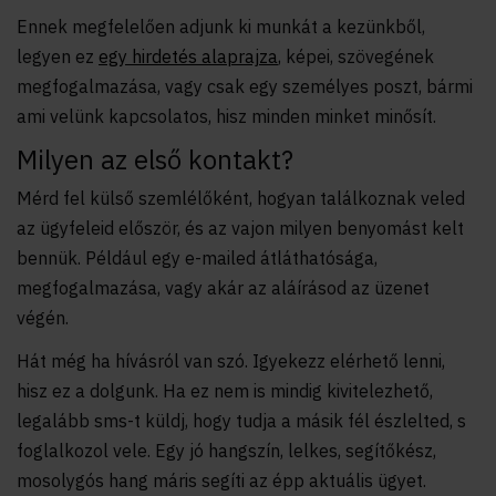
Ennek megfelelően adjunk ki munkát a kezünkből,
legyen ez
egy hirdetés alaprajza
, képei, szövegének
megfogalmazása, vagy csak egy személyes poszt, bármi
ami velünk kapcsolatos, hisz minden minket minősít.
Milyen az első kontakt?
Mérd fel külső szemlélőként, hogyan találkoznak veled
az ügyfeleid először, és az vajon milyen benyomást kelt
bennük. Például egy e-mailed átláthatósága,
megfogalmazása, vagy akár az aláírásod az üzenet
végén.
Hát még ha hívásról van szó. Igyekezz elérhető lenni,
hisz ez a dolgunk. Ha ez nem is mindig kivitelezhető,
legalább sms-t küldj, hogy tudja a másik fél észlelted, s
foglalkozol vele. Egy jó hangszín, lelkes, segítőkész,
mosolygós hang máris segíti az épp aktuális ügyet.