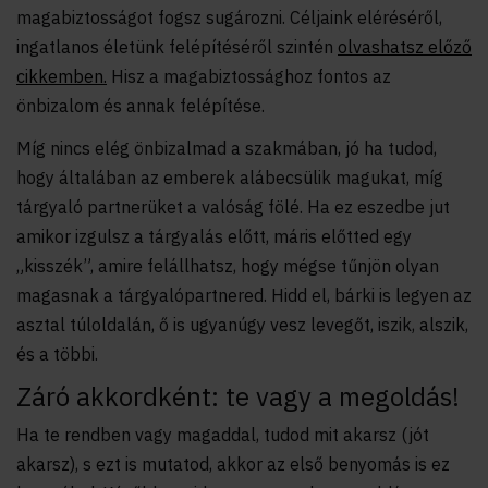
magabiztosságot fogsz sugározni. Céljaink eléréséről,
ingatlanos életünk felépítéséről szintén
olvashatsz előző
cikkemben.
Hisz a magabiztossághoz fontos az
önbizalom és annak felépítése.
Míg nincs elég önbizalmad a szakmában, jó ha tudod,
hogy általában az emberek alábecsülik magukat, míg
tárgyaló partnerüket a valóság fölé. Ha ez eszedbe jut
amikor izgulsz a tárgyalás előtt, máris előtted egy
„kisszék”, amire felállhatsz, hogy mégse tűnjön olyan
magasnak a tárgyalópartnered. Hidd el, bárki is legyen az
asztal túloldalán, ő is ugyanúgy vesz levegőt, iszik, alszik,
és a többi.
Záró akkordként: te vagy a megoldás!
Ha te rendben vagy magaddal, tudod mit akarsz (jót
akarsz), s ezt is mutatod, akkor az első benyomás is ez