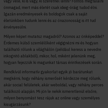
vagy vele, ki is vagy, ki szeretnél lenni? Fontos megtalálni
önmagad, mert más életét csak ideig-óráig tudod élni.
Igazán eredményesek és boldogok csak a saját
életünkben tudunk lenni és az önazonosság is itt tud
érvényesülni.
Milyen képet mutatsz magadról? Azonos az önképeddel?
Érdemes külső szemlélőként végignézni mi és hogyan
található rólunk a világhálón (például keress a nevedre
inkognitó ablakból), mikor, hol, miként jelenünk meg,
hogyan fejezzük ki magunkat társas érintkezések során.
Rendkívül informatív gyakorlat egyik jó barátunkat
megkérni, hogy néhány ismerősét kérdezze meg rólunk,
akár social felületek, akár weboldal, vagy néhány perces
találkozó alapján. Mi jön le nekik ismeretlenül elsőre,
milyen benyomást tesz rájuk az online vagy személyes
kisugárzásunk?