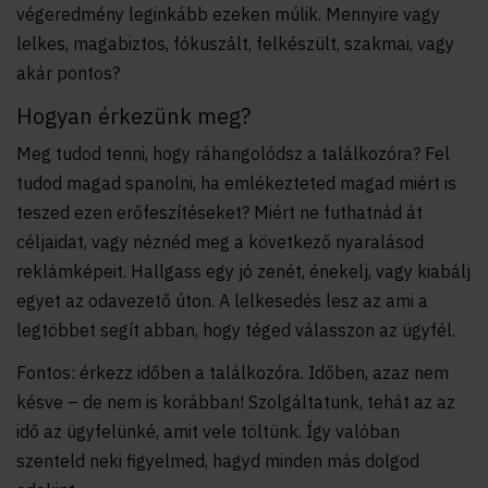
végeredmény leginkább ezeken múlik.
Mennyire vagy
lelkes, magabiztos, fókuszált, felkészült, szakmai, vagy
akár pontos?
Hogyan érkezünk meg?
Meg tudod tenni, hogy ráhangolódsz a találkozóra? Fel
tudod magad spanolni, ha emlékezteted magad miért is
teszed ezen erőfeszítéseket? Miért ne futhatnád át
céljaidat, vagy néznéd meg a következő nyaralásod
reklámképeit. Hallgass egy jó zenét, énekelj, vagy kiabálj
egyet az odavezető úton. A lelkesedés lesz az ami a
legtöbbet segít abban, hogy téged válasszon az ügyfél.
Fontos: érkezz időben a találkozóra. Időben, azaz nem
késve – de nem is korábban! Szolgáltatunk, tehát az az
idő az ügyfelünké, amit vele töltünk. Így valóban
szenteld neki figyelmed, hagyd minden más dolgod