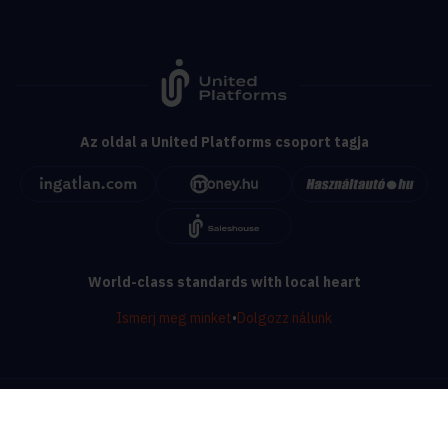
Az oldal a United Platforms csoport tagja
World-class standards with local heart
Ismerj meg minket
•
Dolgozz nálunk
© ingatlan.com - 1999 - 2026