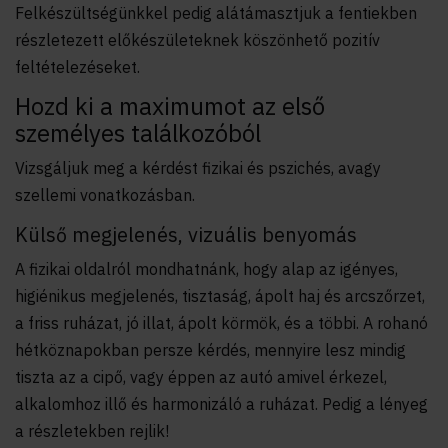
Felkészültségünkkel pedig alátámasztjuk a fentiekben
részletezett előkészületeknek köszönhető pozitív
feltételezéseket.
Hozd ki a maximumot az első
személyes találkozóból
Vizsgáljuk meg a kérdést fizikai és pszichés, avagy
szellemi vonatkozásban.
Külső megjelenés, vizuális benyomás
A fizikai oldalról mondhatnánk, hogy alap az igényes,
higiénikus megjelenés, tisztaság, ápolt haj és arcszőrzet,
a friss ruházat, jó illat, ápolt körmök, és a többi. A rohanó
hétköznapokban persze kérdés, mennyire lesz mindig
tiszta az a cipő, vagy éppen az autó amivel érkezel,
alkalomhoz illő és harmonizáló a ruházat. Pedig a lényeg
a részletekben rejlik!