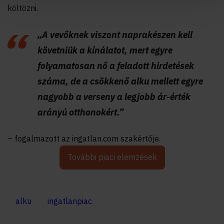
költözni.
„A vevőknek viszont naprakészen kell
követniük a kínálatot, mert egyre
folyamatosan nő a feladott hirdetések
száma, de a csökkenő alku mellett egyre
nagyobb a verseny a legjobb ár-érték
arányú otthonokért.”
– fogalmazott az ingatlan.com szakértője.
További piaci elemzések
alku
ingatlanpiac