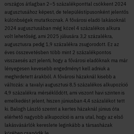
országos átlagban 2–5 százalékponttal csökkent 2024
augusztusához képest, de településtípusonként jelentős
különbségek mutatkoznak. A fővárosi eladó lakásoknál
2024 augusztusában még közel 4 százalékos alkura
volt lehetőség, ami 2025 júliusára 3,2 százalékra,
augusztusra pedig 1,9 százalékra zsugorodott. Ez az
éves összevetésben több mint 2 százalékpontos
visszaesés azt jelenti, hogy a fővárosi eladóknak ma már
lényegesen kevesebb engedményt kell adniuk a
meghirdetett árakból. A fővárosi házaknál kisebb a
változás: a tavalyi augusztusi 8,5 százalékos alkupozíció
4,9 százalékra mérséklődött, ami viszont havi szinten is
emelkedést jelent, hiszen júniusban 4,4 százalékot tett
ki. Balogh László szerint a kertes házaknál június óta
elérhető nagyobb alkupozíció is arra utal, hogy az első
lakásvásárlók kereslete leginkább a társasházak
körében csapódik le.