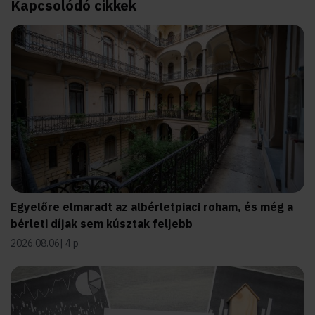
Kapcsolódó cikkek
Egyelőre elmaradt az albérletpiaci roham, és még a
bérleti díjak sem kúsztak feljebb
2026.08.06
4 p