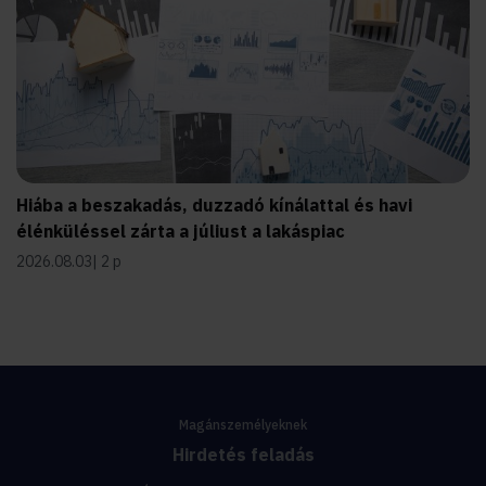
Hiába a beszakadás, duzzadó kínálattal és havi
élénküléssel zárta a júliust a lakáspiac
2026.08.03
2 p
Magánszemélyeknek
Hirdetés feladás