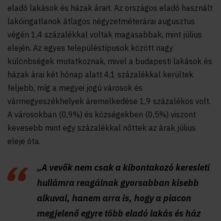
eladó lakások és házak árait. Az országos eladó használt
lakóingatlanok átlagos négyzetméterárai augusztus
végén 1,4 százalékkal voltak magasabbak, mint július
elején. Az egyes településtípusok között nagy
különbségek mutatkoznak, mivel a budapesti lakások és
házak árai két hónap alatt 4,1 százalékkal kerültek
feljebb, míg a megyei jogú városok és
vármegyeszékhelyek áremelkedése 1,9 százalékos volt.
A városokban (0,9%) és községekben (0,5%) viszont
kevesebb mint egy százalékkal nőttek az árak július
eleje óta.
„A vevők nem csak a kibontakozó keresleti
hullámra reagálnak gyorsabban kisebb
alkuval, hanem arra is, hogy a piacon
megjelenő egyre több eladó lakás és ház