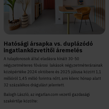
Hatósági ársapka vs. duplázódó
ingatlanközvetítői áremelés
A tulajdonosok által eladásra kínált 30-50
négyzetméteres fővárosi lakások négyzetméterárainak
középértéke 2024 októbere és 2025 júliusa között 1,1
millióról 1,45 millió forintra nőtt, ami kilenc hónap alatt
32 százalékos drágulást jelentett.
Balogh László, az ingatlan.com vezető gazdasági
szakértője közölte: