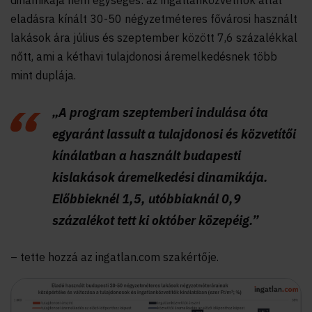
dinamikája nem egységes: az ingatlanközvetítők által
eladásra kínált 30-50 négyzetméteres fővárosi használt
lakások ára július és szeptember között 7,6 százalékkal
nőtt, ami a kéthavi tulajdonosi áremelkedésnek több
mint duplája.
„A program szeptemberi indulása óta
egyaránt lassult a tulajdonosi és közvetítői
kínálatban a használt budapesti
kislakások áremelkedési dinamikája.
Előbbieknél 1,5, utóbbiaknál 0,9
százalékot tett ki október közepéig.”
– tette hozzá az ingatlan.com szakértője.