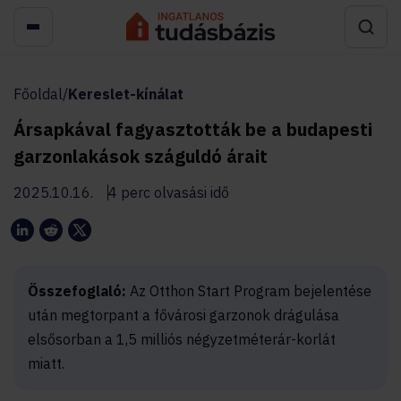
Főoldal
/
Kereslet-kínálat
Ársapkával fagyasztották be a budapesti
garzonlakások száguldó árait
2025.10.16.
4 perc olvasási idő
Összefoglaló:
Az Otthon Start Program bejelentése
után megtorpant a fővárosi garzonok drágulása
elsősorban a 1,5 milliós négyzetméterár-korlát
miatt.