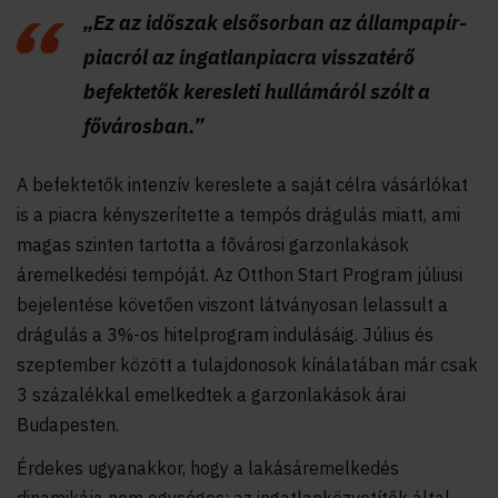
„Ez az időszak elsősorban az állampapír-
piacról az ingatlanpiacra visszatérő
befektetők keresleti hullámáról szólt a
fővárosban.”
A befektetők intenzív kereslete a saját célra vásárlókat
is a piacra kényszerítette a tempós drágulás miatt, ami
magas szinten tartotta a fővárosi garzonlakások
áremelkedési tempóját. Az Otthon Start Program júliusi
bejelentése követően viszont látványosan lelassult a
drágulás a 3%-os hitelprogram indulásáig. Július és
szeptember között a tulajdonosok kínálatában már csak
3 százalékkal emelkedtek a garzonlakások árai
Budapesten.
Érdekes ugyanakkor, hogy a lakásáremelkedés