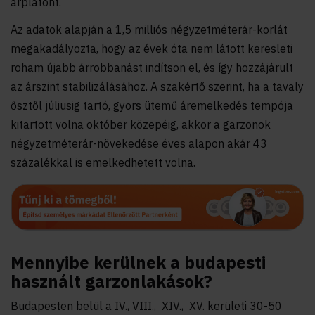
árplafont.
Az adatok alapján a 1,5 milliós négyzetméterár-korlát
megakadályozta, hogy az évek óta nem látott keresleti
roham újabb árrobbanást indítson el, és így hozzájárult
az árszint stabilizálásához. A szakértő szerint, ha a tavaly
ősztől júliusig tartó, gyors ütemű áremelkedés tempója
kitartott volna október közepéig, akkor a garzonok
négyzetméterár-növekedése éves alapon akár 43
százalékkal is emelkedhetett volna.
Mennyibe kerülnek a budapesti
használt garzonlakások?
Budapesten belül a IV., VIII., XIV., XV. kerületi 30-50