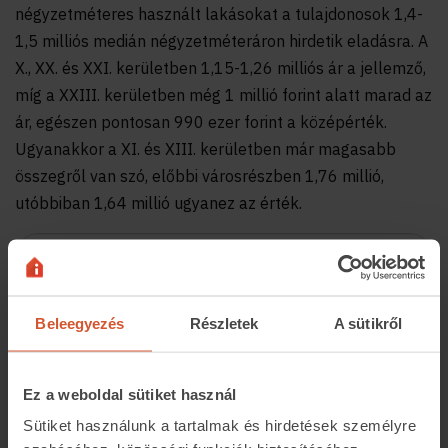
négyzetméteres használt lakásokat a tulajdonosok 1,4-
1,5 milliós medián négyzetméteráron hirdetik eladásra. A
X., XX. és XXI. kerületben 1,15-1,26 milliós ár a jellemző,
míg a XXIII. kerületben még 1 millió forint alatt marad az
ár, egészen pontosan 990 ezer forint a középérték.
Ugyanakkor a XI. és XIII. kerületben már magasabb
összegről van szó, előbbi városrészben 1,76 millió,
utóbbiban 1,64 millió ugyanez az érték.
Beleegyezés
Részletek
A sütikről
Ez a weboldal sütiket használ
Sütiket használunk a tartalmak és hirdetések személyre