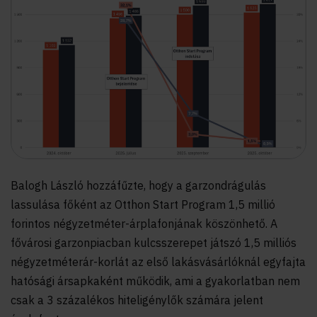
Balogh László hozzáfűzte, hogy a garzondrágulás
lassulása főként az Otthon Start Program 1,5 millió
forintos négyzetméter-árplafonjának köszönhető. A
fővárosi garzonpiacban kulcsszerepet játszó 1,5 milliós
négyzetméterár-korlát az első lakásvásárlóknál egyfajta
hatósági ársapkaként működik, ami a gyakorlatban nem
csak a 3 százalékos hiteligénylők számára jelent