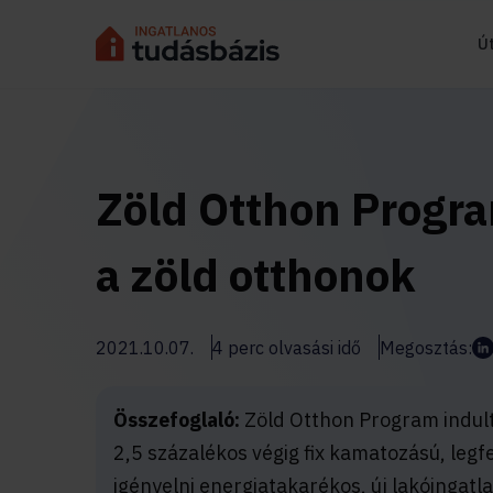
Ú
Zöld Otthon Progr
a zöld otthonok
2021.10.07.
4 perc olvasási idő
Megosztás:
Összefoglaló:
Zöld Otthon Program indul
2,5 százalékos végig fix kamatozású, legfel
igényelni energiatakarékos, új lakóingatl