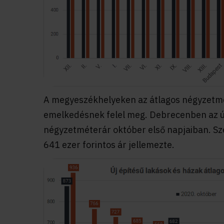
A megyeszékhelyeken az átlagos négyzetméte
emelkedésnek felel meg. Debrecenben az új 
négyzetméterár október első napjaiban. Sz
641 ezer forintos ár jellemezte.