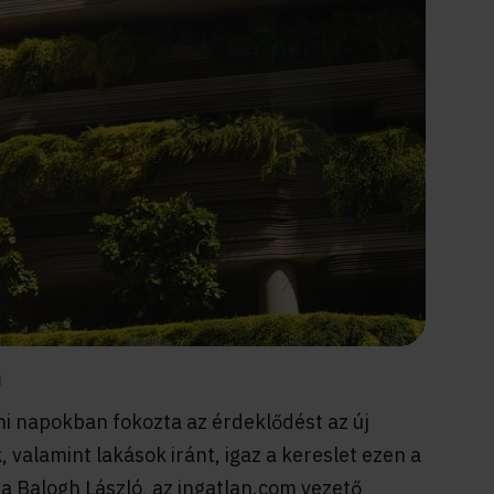
m
i napokban fokozta az érdeklődést az új
, valamint lakások iránt, igaz a kereslet ezen a
a Balogh László, az ingatlan.com vezető