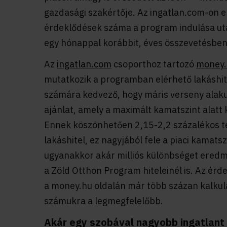
gazdasági szakértője. Az ingatlan.com-on el
érdeklődések száma a program indulása ut
egy hónappal korábbit, éves összevetésben
Az
ingatlan.com
csoporthoz tartozó
money.
mutatkozik a programban elérhető lakáshitel
számára kedvező, hogy máris verseny alaku
ajánlat, amely a maximált kamatszint alatt 
Ennek köszönhetően 2,15-2,2 százalékos telj
lakáshitel, ez nagyjából fele a piaci kamats
ugyanakkor akár milliós különbséget eredm
a Zöld Otthon Program hiteleinél is. Az érd
a money.hu oldalán már több százan kalkulál
számukra a legmegfelelőbb.
Akár egy szobával nagyobb ingatlant 