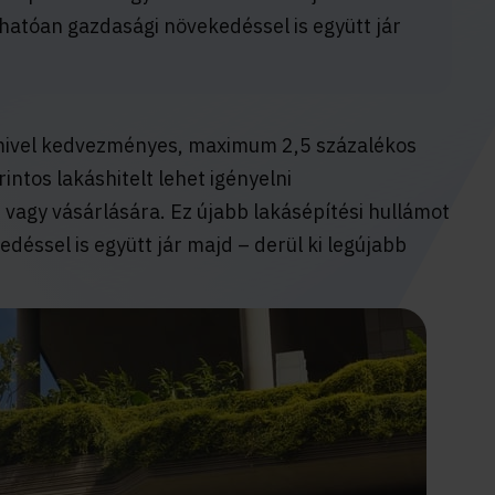
rhatóan gazdasági növekedéssel is együtt jár
mivel kedvezményes, maximum 2,5 százalékos
rintos lakáshitelt lehet igényelni
 vagy vásárlására. Ez újabb lakásépítési hullámot
déssel is együtt jár majd – derül ki legújabb