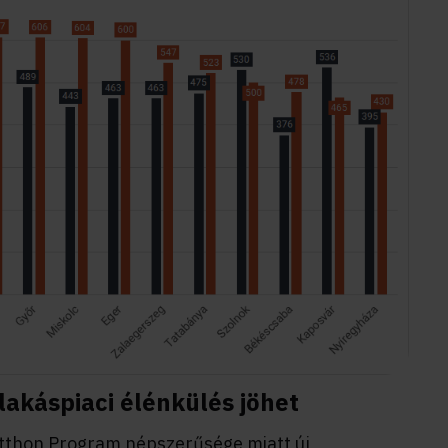
lakáspiaci élénkülés jöhet
 Otthon Program népszerűsége miatt új