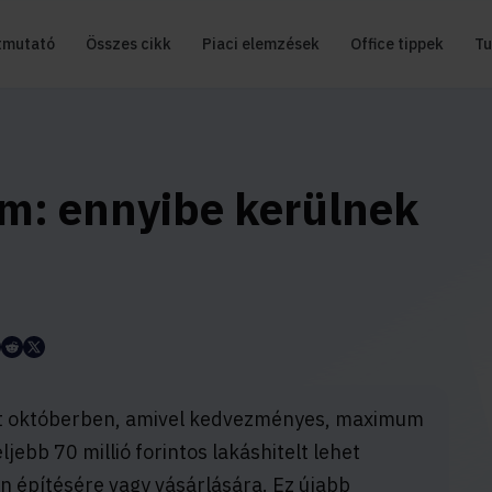
tmutató
Összes cikk
Piaci elemzések
Office tippek
Tu
am: ennyibe kerülnek
t októberben, amivel kedvezményes, maximum
jebb 70 millió forintos lakáshitelt lehet
an építésére vagy vásárlására. Ez újabb