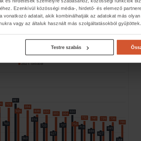
mak és hirdetések személyre szabásához, közösségi funkciók biz
etméterár jellemző. Ugyanakkor a legolcsóbb
hez. Ezenkívül közösségi média-, hirdető- és elemező partner
a vonatkozó adatait, akik kombinálhatják az adatokat más olyan
XXIII. kerületben – 800 ezer forint alatt marad a
kra vagy az általuk használt más szolgáltatásokból gyűjtöttek
Testre szabás
Össz