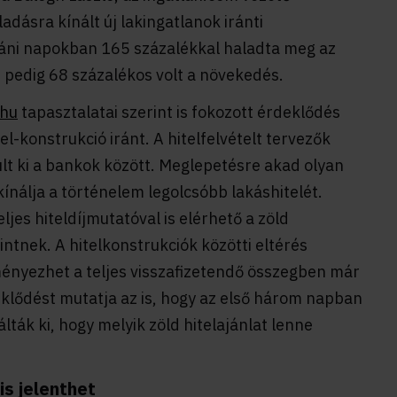
adásra kínált új lakingatlanok iránti
áni napokban 165 százalékkal haladta meg az
 pedig 68 százalékos volt a növekedés.
hu
tapasztalatai szerint is fokozott érdeklődés
-konstrukció iránt. A hitelfelvételt tervezők
lt ki a bankok között. Meglepetésre akad olyan
kínálja a történelem legolcsóbb lakáshitelét.
es hiteldíjmutatóval is elérhető a zöld
zintnek. A hitelkonstrukciók közötti eltérés
ényezhet a teljes visszafizetendő összegben már
eklődést mutatja az is, hogy az első három napban
ták ki, hogy melyik zöld hitelajánlat lenne
is jelenthet