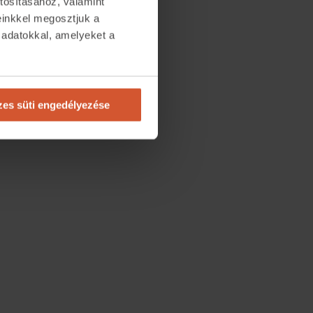
tosításához, valamint
einkkel megosztjuk a
 adatokkal, amelyeket a
.
es süti engedélyezése