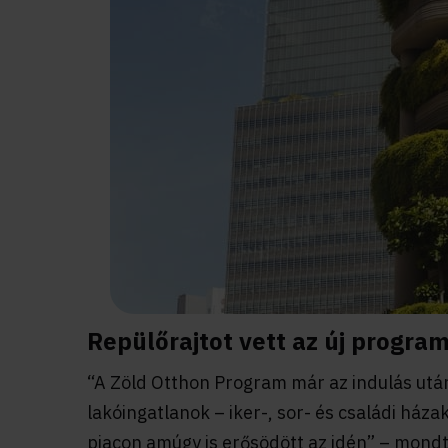
Repülőrajtot vett az új progra
“A Zöld Otthon Program már az indulás után
lakóingatlanok – iker-, sor- és családi házak
piacon amúgy is erősödött az idén” – mondt