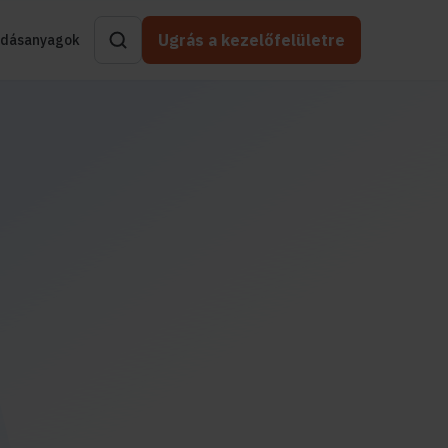
Ugrás a kezelőfelületre
dásanyagok