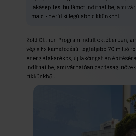
lakásépítési hullámot indíthat be, ami vá
majd - derül ki legújabb cikkünkből.
Zöld Otthon Program indult októberben, a
végig fix kamatozású, legfeljebb 70 millió fo
energiatakarékos, új lakóingatlan építésére
indíthat be, ami várhatóan gazdasági növeke
cikkünkből.