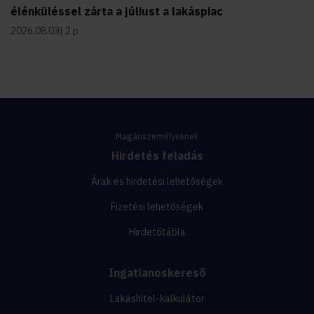
élénküléssel zárta a júliust a lakáspiac
2026.08.03
2 p
Magánszemélyeknek
Hirdetés feladás
Árak és hirdetési lehetőségek
Fizetési lehetőségek
Hirdetőtábla
Ingatlanoskereső
Lakáshitel-kalkulátor