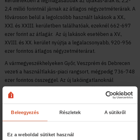
kerületekben a legmagasabbak az újlakás-árak is, 2,2-
2,4 millió forintnál járnak az átlagos négyzetméterárak. A
fővároson belül a legolcsóbb használt lakások a XX.,
XXI. és XXIII. kerületben találhatóak, ezeknél 662-697
ezer forint az átlagár. Az új lakások esetében a XV.,
XVIII. és XX. kerület nyújtja a legalacsonyabb, 920-956
ezer forintos átlagos négyzetméterárat.
A vármegyeszékhelyeken Győr, Veszprém és Debrecen
vezeti a használtlakás-piaci rangsort, mégpedig 736-748
ezer forintos összeggel. Az új lakóingatlanoknál
Debrecen mellett Zalaegerszeg és Székesfehérvár van
az élbolyban 950-1,1 milliós értékkel.
Salgótarjánban és Békéscsabán a legalacsonyabbak a
Beleegyezés
Részletek
A sütikről
használt lakások átlagos négyzetméterárai: előbbi
városban 269 ezer, utóbbi 382 ezer forintért hirdetik a
lakások négyzetméterét. Ami az új lakásokat illeti
Ez a weboldal sütiket használ