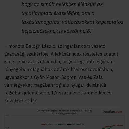
hogy az elmúlt hetekben élénkült az
ingatlanpiaci érdeklődés, ami a
lakástámogatási változásokkal kapcsolatos
bejelentéseknek is köszönhető.”
– mondta Balogh László, az ingatlan.com vezető
gazdasági szakértője. A lakásárindex részletes adatait
ismertetve azt is elmondta, hogy a legtöbb régióban
lényegében stagnáltak az árak havi összevetésben,
ugyanakkor a Győr-Moson-Sopron, Vas és Zala
vármegyéket magában foglaló nyugat-dunántúli
régióban jelentőseb
b, 1,7 százalékos áremelkedés
következett be.