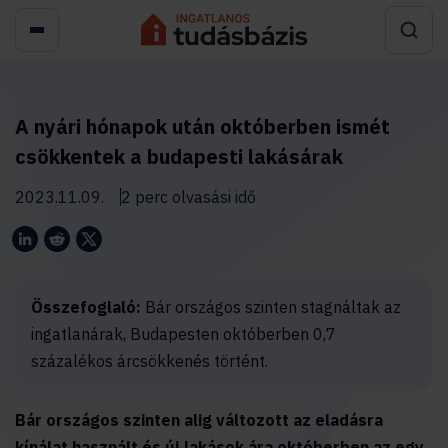
A nyári hónapok után októberben ismét
csökkentek a budapesti lakásárak
2023.11.09.
2 perc olvasási idő
Összefoglaló:
Bár országos szinten stagnáltak az
ingatlanárak, Budapesten októberben 0,7
százalékos árcsökkenés történt.
Bár országos szinten alig változott az eladásra
kínálat használt és új lakások ára októberben az egy