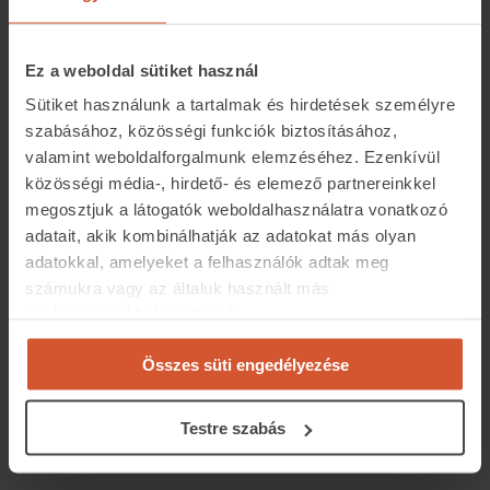
napról 82 napra csökkent az eladási idő, a családi
házaknál pedig 162 napról 123 napra. A községek adatai
Ez a weboldal sütiket használ
nézve pedig kiderül, hogy az ottani házak 128 nap alatt
Sütiket használunk a tartalmak és hirdetések személyre
elkeltek az idei adatok szerint, míg ugyanez 2021-ben
szabásához, közösségi funkciók biztosításához,
több mint 166 nap alatt történhetett meg.
valamint weboldalforgalmunk elemzéséhez. Ezenkívül
közösségi média-, hirdető- és elemező partnereinkkel
megosztjuk a látogatók weboldalhasználatra vonatkozó
adatait, akik kombinálhatják az adatokat más olyan
adatokkal, amelyeket a felhasználók adtak meg
számukra vagy az általuk használt más
szolgáltatásokból gyűjtöttek.
Összes süti engedélyezése
Testre szabás