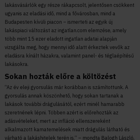
lakásvásárlók egy része rákapcsolt, jelentősen csökkent
ugyanis az eladási idő, mind a fővárosban, mind a
Budapesten kívüli piacon – ismerteti az egyik új
lakáspiaci változást az ingatlan.com elemzése, amely
több mint 15 ezer eladott ingatlan adatai alapján
vizsgálta meg, hogy mennyi idő alatt érkeztek vevők az
eladásra kínált házakra, valamint panel- és téglaépítésű
lakásokra.
Sokan hozták előre a költözést
“Az év eleji gyorsulás már korábban is számítottunk. A
gyorsulás annak köszönhető, hogy sokan tartanak a
lakások további drágulásától, ezért minél hamarabb
szeretnének lépni. Többen azért is előrehozták az
adásvételeket, mert az infláció ellenszereként
alkalmazott kamatemelések miatt drágulás látható és
várható a lakáshitelek terén is.” – mondta Balogh László,