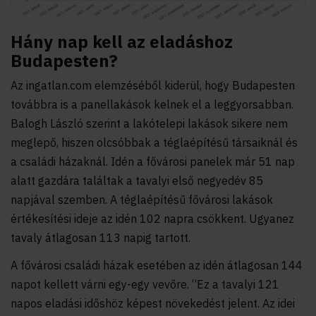
Hány nap kell az eladáshoz
Budapesten?
Az ingatlan.com elemzéséből kiderül, hogy Budapesten
továbbra is a panellakások kelnek el a leggyorsabban.
Balogh László szerint a lakótelepi lakások sikere nem
meglepő, hiszen olcsóbbak a téglaépítésű társaiknál és
a családi házaknál. Idén a fővárosi panelek már 51 nap
alatt gazdára találtak a tavalyi első negyedév 85
napjával szemben. A téglaépítésű fővárosi lakások
értékesítési ideje az idén 102 napra csökkent. Ugyanez
tavaly átlagosan 113 napig tartott.
A fővárosi családi házak esetében az idén átlagosan 144
napot kellett várni egy-egy vevőre. “Ez a tavalyi 121
napos eladási időshöz képest növekedést jelent. Az idei