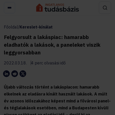
Főoldal
/
Kereslet-kínálat
Felgyorsult a lakáspiac: hamarabb
eladhatók a lakások, a paneleket viszik
leggyorsabban
2022.03.18.
4 perc olvasási idő
Újabb változás történt a lakáspiacon: hamarabb
elkelnek az eladásra kínált használt lakások. A múlt
év azonos időszakához képest mind a fővárosi panel-
és téglalakások esetében, mind a Budapesten kívüli
piacon csökkent az eladási idő – derül ki az