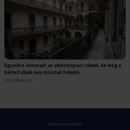
Egyelőre elmaradt az albérletpiaci roham, és még a
bérleti díjak sem kúsztak feljebb
2026.08.06
4 p
Magánszemélyeknek