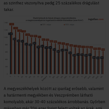
as szinthez viszonyítva pedig 25 százalékos drágulást
takar.
A megyeszékhelyek között az iparilag erősebb, valamint
a határmenti megyékben és Veszprémben látható
komolyabb, akár 30-40 százalékos árrobbanás. Győrben
májusban már 706 ezer forint felett voltak az árak, ami