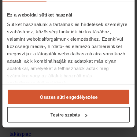
Ez a weboldal sütiket használ
Sütiket használunk a tartalmak és hirdetések személyre
szabásához, közösségi funkciók biztosításához,
Balogh László a piaci folyamatokat értékelve közölte azt
valamint weboldalforgalmunk elemzéséhez. Ezenkívül
is, hogy az utóbbi 12 hónapban történt árrobbanás
közösségi média-, hirdető- és elemező partnereinkkel
kifogta a szelet azoknak a vitorlájából, akik a gazdasági
megosztjuk a látogatók weboldalhasználatra vonatkozó
bizonytalanság miatt kivártak. Ha lesz is egy néhány
adatait, akik kombinálhatják az adatokat más olyan
adatokkal, amelyeket a felhasználók adtak meg
százalékos árkorrekció, még így is drágábbak lesznek a
számukra vagy az általuk használt más
használt lakóingatlanok, mint fél évvel ezelőtt. Ráadásul
szolgáltatásokból gyűjtöttek.
az infláció miatti kamatemelések eredményeként a
lakáshitelek is drágábbak lesznek. Az ingatlan.com
Összes süti engedélyezése
szakembere ezért azt tanácsolja a költözést
tervezőknek, hogyha az anyagi fedezetük is megvan az
Testre szabás
adásvételre, akkor nem érdemes a kivárásra játszani.
lakáspiac