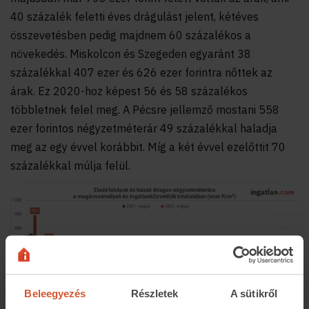
40 százalék feletti éves drágulást jelent, kétéves
összevetésben pedig majdnem 60 százalékos a
növekedés. Miskolcon és Szegeden egyaránt 38
százalékkal 407 ezer és 626 ezer forintra nőttek az
árak. Ez 2020-hoz képest 56 és 58 százalékos
többletnek felel meg. A Pécsre jellemző mostani 558
ezer forintos négyzetméterár 49 százalékkal haladja
meg az egy évvel korábbit. Míg a két évvel ezelőttit 70
százalékkal múlja felül.
Beleegyezés
Részletek
A sütikről