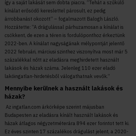
így a saját lakását sem dobta piacra. “Tehát a szűkülő
kínálat erősödő kereslettel párosult, ez pedig
árrobbanást okozott” – fogalmazott Balogh László.
Hozzátette: “A drágulással párhuzamosan a kínálat is
csökkent, de ezen a téren is fordulóponthoz érkeztünk
2022-ben. A kínálat nagyságának mélypontját jelentő
2022 februári, márciusi szinthez viszonyítva most már 5
százalékkal nőtt az eladásra meghirdetett használt
lakások és házak száma. Jelenleg 110 ezer eladó
lakóingatlan-hirdetésből válogathatnak vevők.”
Mennyibe kerülnek a használt lakások és
házak?
Az ingatlan.com árkörképe szerint májusban
Budapesten az eladásra kínált használt lakások és
házak átlagos négyzetméterára 894 ezer forintot tett ki.
Ez éves szinten 17 százalékos drágulást jelent, a 2020-