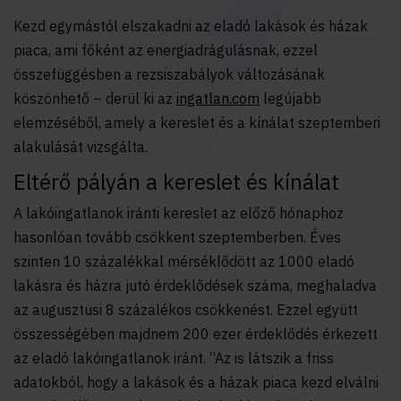
Kezd egymástól elszakadni az eladó lakások és házak
piaca, ami főként az energiadrágulásnak, ezzel
összefüggésben a rezsiszabályok változásának
köszönhető – derül ki az
ingatlan.com
legújabb
elemzéséből, amely a kereslet és a kínálat szeptemberi
alakulását vizsgálta.
Eltérő pályán a kereslet és kínálat
A lakóingatlanok iránti kereslet az előző hónaphoz
hasonlóan tovább csökkent szeptemberben. Éves
szinten 10 százalékkal mérséklődött az 1000 eladó
lakásra és házra jutó érdeklődések száma, meghaladva
az augusztusi 8 százalékos csökkenést. Ezzel együtt
összességében majdnem 200 ezer érdeklődés érkezett
az eladó lakóingatlanok iránt. “Az is látszik a friss
adatokból, hogy a lakások és a házak piaca kezd elválni