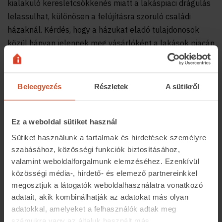
kialakuló keresletcsökkenés miatt a lakáspiaci drágulás
lelassulhat, különösen a felújításra szoruló családi
házaknál. Kérdés, hogy a házukat eladó tulajdonosok
közül hányan jelennek meg vásárlóként a lakások piacán
és mekkora extra keresletet generálnak majd ezek iránt.
A házakból lakásba költözők ugyanis támaszt adhatnak
az eladó lakások árainak.
Beleegyezés
Részletek
A sütikről
Megosztás:
Ez a weboldal sütiket használ
Sütiket használunk a tartalmak és hirdetések személyre
szabásához, közösségi funkciók biztosításához,
valamint weboldalforgalmunk elemzéséhez. Ezenkívül
Kapcsolódó cikkek
közösségi média-, hirdető- és elemező partnereinkkel
megosztjuk a látogatók weboldalhasználatra vonatkozó
adatait, akik kombinálhatják az adatokat más olyan
adatokkal, amelyeket a felhasználók adtak meg
számukra vagy az általuk használt más