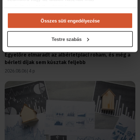
szolgáltatásokból gyűjtöttek.
Összes süti engedélyezése
Testre szabás
Egyelőre elmaradt az albérletpiaci roham, és még a
bérleti díjak sem kúsztak feljebb
2026.08.06
4 p