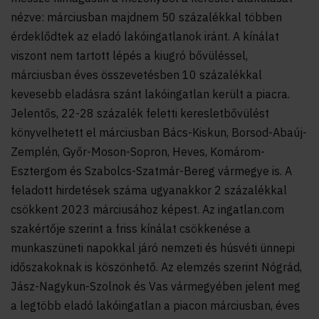
nézve: márciusban majdnem 50 százalékkal többen
érdeklődtek az eladó lakóingatlanok iránt. A kínálat
viszont nem tartott lépés a kiugró bővüléssel,
márciusban éves összevetésben 10 százalékkal
kevesebb eladásra szánt lakóingatlan került a piacra.
Jelentős, 22-28 százalék feletti keresletbővülést
könyvelhetett el márciusban Bács-Kiskun, Borsod-Abaúj-
Zemplén, Győr-Moson-Sopron, Heves, Komárom-
Esztergom és Szabolcs-Szatmár-Bereg vármegye is. A
feladott hirdetések száma ugyanakkor 2 százalékkal
csökkent 2023 márciusához képest. Az ingatlan.com
szakértője szerint a friss kínálat csökkenése a
munkaszüneti napokkal járó nemzeti és húsvéti ünnepi
időszakoknak is köszönhető. Az elemzés szerint Nógrád,
Jász-Nagykun-Szolnok és Vas vármegyében jelent meg
a legtöbb eladó lakóingatlan a piacon márciusban, éves