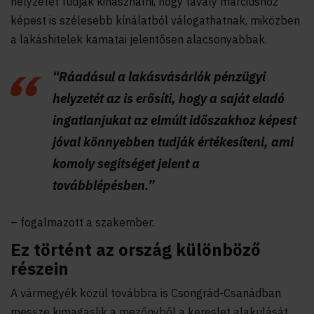
helyzetet tudják kihasználni, hogy tavaly márciushoz
képest is szélesebb kínálatból válogathatnak, miközben
a lakáshitelek kamatai jelentősen alacsonyabbak.
“Ráadásul a lakásvásárlók pénzügyi
helyzetét az is erősíti, hogy a saját eladó
ingatlanjukat az elmúlt időszakhoz képest
jóval könnyebben tudják értékesíteni, ami
komoly segítséget jelent a
továbblépésben.”
– fogalmazott a szakember.
Ez történt az ország különböző
részein
A vármegyék közül továbbra is Csongrád-Csanádban
messze kimagaslik a mezőnyből a kereslet alakulását