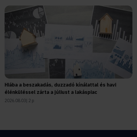
Hiába a beszakadás, duzzadó kínálattal és havi
élénküléssel zárta a júliust a lakáspiac
2026.08.03
2 p