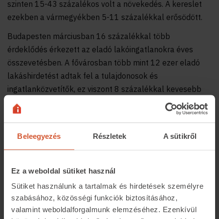
szinten 15-43 százalékos volt a növekedés. A kereslet
ezekben a vármegyékben 5-11 százalékkal erősödött.
Budapesten márciusban 16 százalékkal több
érdeklődés érkezett az eladó lakóingatlanokra éves
összevetésben. A fővárosban több mint 12 ezer eladó
lakáshirdetést adtak fel a tulajdonosok és
ingatlanközvetítők, ez viszont 8 százalékkal kevesebb
mint egy évvel ezelőtt.
Beleegyezés
Részletek
A sütikről
Ez a weboldal sütiket használ
Sütiket használunk a tartalmak és hirdetések személyre
szabásához, közösségi funkciók biztosításához,
valamint weboldalforgalmunk elemzéséhez. Ezenkívül