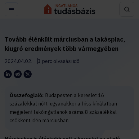
Tovább élénkült márciusban a lakáspiac,
kiugró eredmények több vármegyében
2024.04.02.
3 perc olvasási idő
Összefoglaló:
Budapesten a kereslet 16
százalékkal nőtt, ugyanakkor a friss kínálatban
megjelent lakóingatlanok száma 8 százalékkal
csökkent idén márciusban.
Márciusban is élénkebb volt a kereslet az eladó