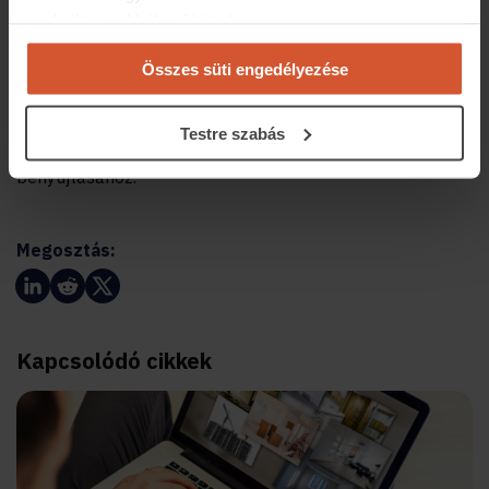
A money.hu szakértői kiemelték azt is, hogy a korábbi
szolgáltatásokból gyűjtöttek.
CSOK igénylők is élhetnek a CSOK Plusz lehetőségével,
de ehhez a korábban igényelt kamattámogatott hitelt
Összes süti engedélyezése
vissza kell fizetni a családnak. Ezen felül a korábban
vállalt, de még meg nem született gyermekre jutó CSOK
Testre szabás
összegét is vissza kell fizetni a CSOK Plusz igénylés
benyújtásához.
Megosztás:
Kapcsolódó cikkek