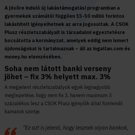
A jövőre induló új lakástámogatási programban a
gyermekek számától függően 15-50 millió forintos
lakáshitelt igényelhetnek az arra jogosultak. A CSOK
Plusz részletszabályait is társadalmi egyeztetésre
bocsátotta a kormányzat, amelyek eddig nem ismert
újdonságokat is tartalmaznak – áll az ingatlan.com és
money.hu elemzésében.
Soha nem látott banki verseny
jöhet – fix 3% helyett max. 3%
A megjelent részletszabályok egyik legnagyobb
meglepetése, hogy nem fix 3, hanem maximum 3
százalékos lesz a CSOK Plusz igénylők által fizetendő
kamatok szintje.
“Ez azt is jelenti, hogy lesznek olyan bankok,