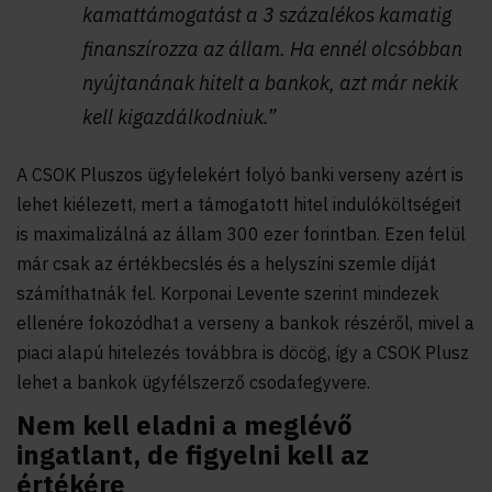
kamattámogatást a 3 százalékos kamatig
finanszírozza az állam. Ha ennél olcsóbban
nyújtanának hitelt a bankok, azt már nekik
kell kigazdálkodniuk.”
A CSOK Pluszos ügyfelekért folyó banki verseny azért is
lehet kiélezett, mert a támogatott hitel indulóköltségeit
is maximalizálná az állam 300 ezer forintban. Ezen felül
már csak az értékbecslés és a helyszíni szemle díját
számíthatnák fel. Korponai Levente szerint mindezek
ellenére fokozódhat a verseny a bankok részéről, mivel a
piaci alapú hitelezés továbbra is döcög, így a CSOK Plusz
lehet a bankok ügyfélszerző csodafegyvere.
Nem kell eladni a meglévő
ingatlant, de figyelni kell az
értékére