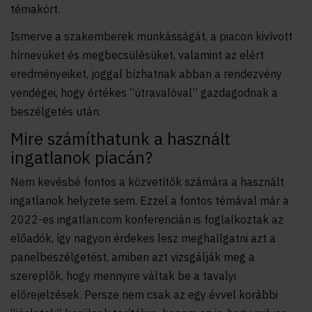
témakört.
Ismerve a szakemberek munkásságát, a piacon kivívott
hírnevüket és megbecsülésüket, valamint az elért
eredményeiket, joggal bízhatnak abban a rendezvény
vendégei, hogy értékes “útravalóval” gazdagodnak a
beszélgetés után.
Mire számíthatunk a használt
ingatlanok piacán?
Nem kevésbé fontos a közvetítők számára a használt
ingatlanok helyzete sem. Ezzel a fontos témával már a
2022-es ingatlan.com konferencián is foglalkoztak az
előadók, így nagyon érdekes lesz meghallgatni azt a
panelbeszélgetést, amiben azt vizsgálják meg a
szereplők, hogy mennyire váltak be a tavalyi
előrejelzések. Persze nem csak az egy évvel korábbi