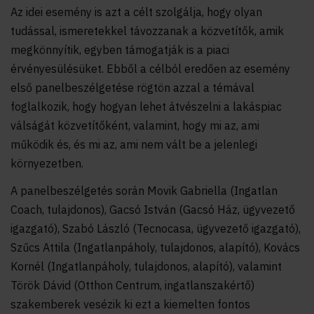
Az idei esemény is azt a célt szolgálja, hogy olyan
tudással, ismeretekkel távozzanak a közvetítők, amik
megkönnyítik, egyben támogatják is a piaci
érvényesülésüket. Ebből a célból eredően az esemény
első panelbeszélgetése rögtön azzal a témával
foglalkozik, hogy hogyan lehet átvészelni a lakáspiac
válságát közvetítőként, valamint, hogy mi az, ami
működik és, és mi az, ami nem vált be a jelenlegi
környezetben.
A panelbeszélgetés során Movik Gabriella (Ingatlan
Coach, tulajdonos), Gacsó István (Gacsó Ház, ügyvezető
igazgató), Szabó László (Tecnocasa, ügyvezető igazgató),
Szűcs Attila (Ingatlanpáholy, tulajdonos, alapító), Kovács
Kornél (Ingatlanpáholy, tulajdonos, alapító), valamint
Török Dávid (Otthon Centrum, ingatlanszakértő)
szakemberek vesézik ki ezt a kiemelten fontos