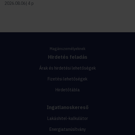
2026.08.06
4 p
Magánszemélyeknek
Hirdetés feladás
Árak és hirdetési lehetőségek
Fizetési lehetőségek
Hirdetőtábla
Ingatlanoskereső
Lakáshitel-kalkulátor
Energiatanúsítvány