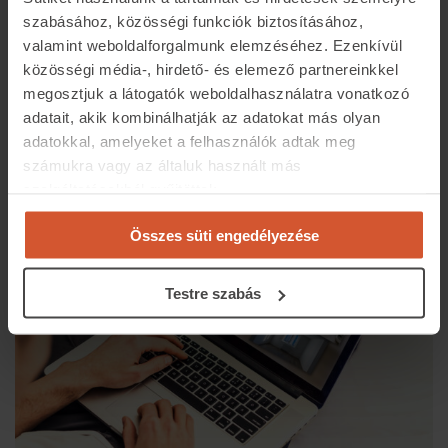
szabásához, közösségi funkciók biztosításához,
A 2023-as ingatlan.com konferenciáról még több
valamint weboldalforgalmunk elemzéséhez. Ezenkívül
információt
itt
olvashatsz.
közösségi média-, hirdető- és elemező partnereinkkel
megosztjuk a látogatók weboldalhasználatra vonatkozó
adatait, akik kombinálhatják az adatokat más olyan
Megosztás:
adatokkal, amelyeket a felhasználók adtak meg
számukra vagy az általuk használt más
szolgáltatásokból gyűjtöttek.
Kapcsolódó cikkek
Összes süti engedélyezése
Testre szabás