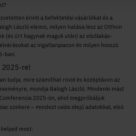
el?
zvetetten érinti a befektetési vásárlókat és a
logh László elemzi, milyen hatása lesz az Otthon
ek (és űrt hagynak maguk után) az elsőlakás-
elvárásokat az ingatlanpiacon és milyen hosszú
26-ban.
a 2025-re!
san tudja, mire számíthat rövid és középtávon az
 eseményre, mondja Balogh László.
Mindenki mást
a Comferencia 2025-ön, ahol megpróbáljuk
iac szekere – mindezt valós idejű adatokkal, első
a helyed most: