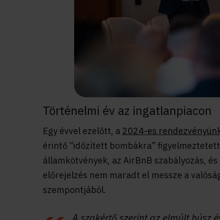
Történelmi év az ingatlanpiacon
Egy évvel ezelőtt, a
2024-es rendezvényünk
érintő “időzített bombákra” figyelmeztetett.
államkötvények, az AirBnB szabályozás, és 
előrejelzés nem maradt el messze a valóság
szempontjából.
A szakértő szerint az elmúlt húsz 