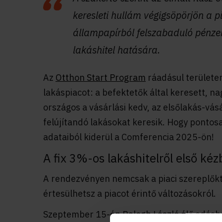
keresleti hullám végigsöpörjön a p
állampapírból felszabaduló pénzek
lakáshitel hatására.
Az
Otthon Start Program
ráadásul területen
lakáspiacot: a befektetők által keresett, n
országos a vásárlási kedv, az elsőlakás-vás
felújítandó lakásokat keresik. Hogy pontosa
adataiból kiderül a Comferencia 2025-ön!
A fix 3%-os lakáshitelről első kéz
A rendezvényen nemcsak a piaci szereplőktől,
értesülhetsz a piacot érintő változásokról.
Szeptember 15-én Balogh László élő adásba