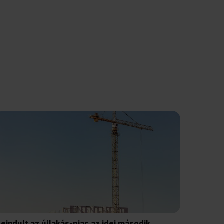
eindult az újlakás-piac az idei második