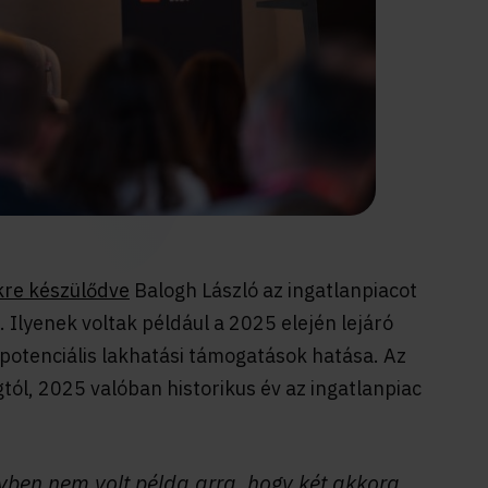
re készülődve
Balogh László az ingatlanpiacot
 Ilyenek voltak például a 2025 elején lejáró
potenciális lakhatási támogatások hatása.
Az
tól, 2025 valóban historikus év az ingatlanpiac
évben nem volt példa arra, hogy két akkora