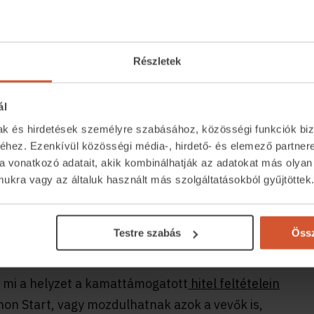
stratégiai államtitkára elfogadta a
sen ismerteti az Otthon Start eddigi
ket.
Részletek
észült beszélgetésünket megnézheted a
YouTube
játszóra kattintva:
ál
mak és hirdetések személyre szabásához, közösségi funkciók biz
hez. Ezenkívül közösségi média-, hirdető- és elemező partner
a vonatkozó adatait, akik kombinálhatják az adatokat más olyan
kra vagy az általuk használt más szolgáltatásokból gyűjtöttek
Testre szabás
Össz
, mi a helyzet a kamattámogatott
hitel feltételein
thon Start, vagy mozdulhatnak azok a vevők is,