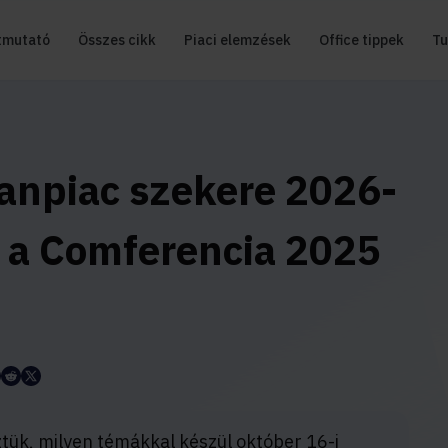
tmutató
Összes cikk
Piaci elemzések
Office tippek
Tu
lanpiac szekere 2026-
 a Comferencia 2025
tük, milyen témákkal készül október 16-i