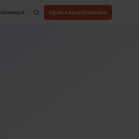
Ugrás a kezelőfelületre
dásanyagok