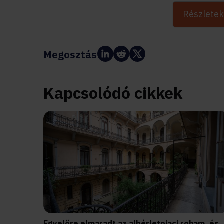
Részletek
Megosztás:
Kapcsolódó cikkek
Egyelőre elmaradt az albérletpiaci roham, és