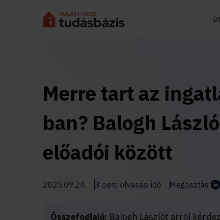
Ú
Merre tart az ingat
ban? Balogh László
előadói között
2025.09.24.
3 perc olvasási idő
Megosztás:
Összefoglaló:
Balogh Lászlót arról kérdez