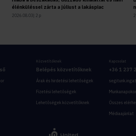
élénküléssel zárta a júliust a lakáspiac
2026.08.03
2 p
2
Közvetítőknek
Kapcsolat
eső
Belépés közvetítőknek
+36 1 237 
tor
Árak és hirdetési lehetőségek
segitunk.inga
Fizetési lehetőségek
Munkanapokon
Lehetőségek közvetítőknek
Összes elérh
Médiaajánlat