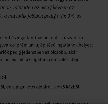
iacon, mint idén az első félévben az
, a második félében pedig a fix 3%-os
ként és ingatlantípusonként is átszabja a
agyvárosi prémium új építésű ingatlanok helyett
árlók pedig jellemzően az olcsóbb, akár
n hol és mit, az ingatlan.com valós idejű
ből
 de a jogalkotói oldalról is első kézből
n hívta meg dr. Panyi Miklóst a Comferencia