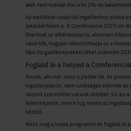
akik nem tudnak élni a fix 3%-os lakáshitell
Az elsőlakás-vásárlók ingatlanhoz jutása kö
lakásbérlőket is. A Comferencia 2025-ön Ba
Startnak az albérletpiacra, ahonnan kilépn
vásárlók, hogyan változtathatja ez a hozam
távú forgatókönyvekkel lehet számolni 20
Foglald le a helyed a Comferenci
Annak, aki már most a jövőbe lát, és ponto
ingatlanpiacon, nem szükséges eljönnie az
viszont szeretettel várunk október 16-án 
feltérképezni, merre fog menni az ingatlanp
kézből.
Nézd meg a teljes programot és foglald le 