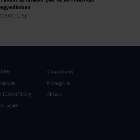
negyedévben
026.07.31
5 p
2065
Csapatunk
tlan.com
Kik vagyunk
 10:00-17:00-ig
Állások
etőségünk