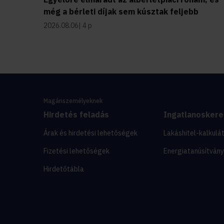
még a bérleti díjak sem kúsztak feljebb
2026.08.06
4 p
Magánszemélyeknek
Hirdetés feladás
Ingatlanosker
Árak és hirdetési lehetőségek
Lakáshitel-kalkulá
Fizetési lehetőségek
Energiatanúsítvány
Hirdetőtábla