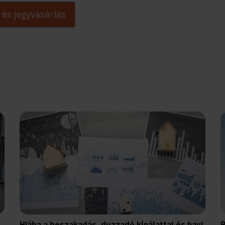
 és jegyvásárlás
Hiába a beszakadás, duzzadó kínálattal és havi
B