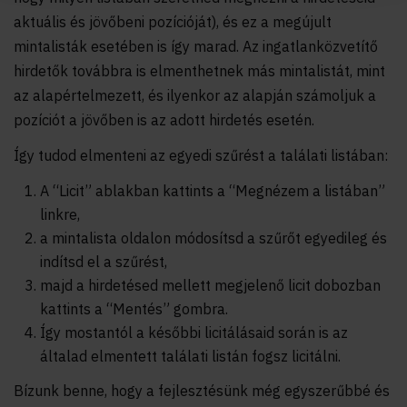
aktuális és jövőbeni pozícióját), és ez a megújult
mintalisták esetében is így marad. Az ingatlanközvetítő
hirdetők továbbra is elmenthetnek más mintalistát, mint
az alapértelmezett, és ilyenkor az alapján számoljuk a
pozíciót a jövőben is az adott hirdetés esetén.
Így tudod elmenteni az egyedi szűrést a találati listában:
A “Licit” ablakban kattints a “Megnézem a listában”
linkre,
a mintalista oldalon módosítsd a szűrőt egyedileg és
indítsd el a szűrést,
majd a hirdetésed mellett megjelenő licit dobozban
kattints a “Mentés” gombra.
Így mostantól a későbbi licitálásaid során is az
általad elmentett találati listán fogsz licitálni.
Bízunk benne, hogy a fejlesztésünk még egyszerűbbé és