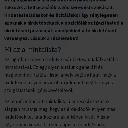
tükrözik a felhasználók valós keresési szokásait.
Hirdetésfeladáskor és licitáláskor így ténylegesen
azoknak a hirdetéseknek a pozíciójához igazíthatod a
hirdetésed pozícióját, amelyekkel a te hirdetésed
versenyez. Lássuk a részleteket!
Mi az a mintalista?
Az ingatlan.com-on hirdetve már biztosan találkoztál a
mintalistával. Ez egy olyan általunk generált és
megjelenített találati lista, amely segíti átlátni, hogy a
hirdetésed milyen pozícióban jelenhet meg bizonyos
szolgáltatások igénybevételével.
Az alapértelmezett mintalista a keresési szokások
alapján mutatja meg, hogy az érdeklődők milyen más
hirdetésekkel találkozhatnak a tiéden kívül. A lista
figyelembe veszi
a hirdetés típusát (eladó/kiadó,