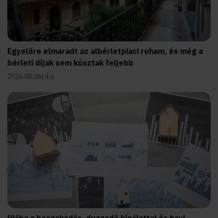
Egyelőre elmaradt az albérletpiaci roham, és még a
bérleti díjak sem kúsztak feljebb
2026.08.06
4 p
Hiába a beszakadás, duzzadó kínálattal és havi