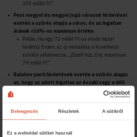
105 millió Ft”.
Pest megyei és megyei jogú városok hirdetései
esetén a szűrés alapja a város, és az ingatlan
árának +10%-os maximum értéke.
Példa: Ha egy 72 millió Ft-os eladó házat
hirdetsz Érden, az új mintalista a következő
szűrést alkalmazza:
„Eladó ház, Érd, maximum
79 millió Ft”.
Balaton-parti hirdetések esetén a szűrés alapja
az, hogy az adott ingatlan az északi vagy a déli
parton helyezkedik el, és az ingatlan árának
+10%-os maximum értéke.
Példa: Ha egy 80 millió Ft-os eladó nyaralót
Beleegyezés
Részletek
A sütikről
hirdetsz Balatonfüreden, az új mintalista a
következő szűrést alkalmazza:
„Eladó nyaraló,
Balaton északi part, maximum 88 millió Ft”.
Ez a weboldal sütiket használ