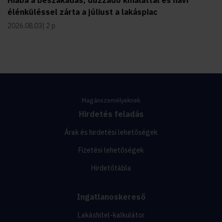
élénküléssel zárta a júliust a lakáspiac
2026.08.03
2 p
Magánszemélyeknek
Hirdetés feladás
Árak és hirdetési lehetőségek
Fizetési lehetőségek
Hirdetőtábla
Ingatlanoskereső
Lakáshitel-kalkulátor