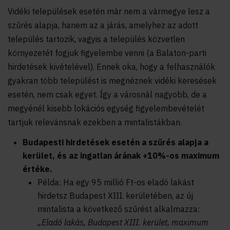
Vidéki települések esetén már nem a vármegye lesz a
szűrés alapja, hanem az a járás, amelyhez az adott
település tartozik, vagyis a település közvetlen
környezetét fogjuk figyelembe venni (a Balaton-parti
hirdetések kivételével). Ennek oka, hogy a felhasználók
gyakran több települést is megnéznek vidéki keresések
esetén, nem csak egyet. Így a városnál nagyobb, de a
megyénél kisebb lokációs egység figyelembevételét
tartjuk relevánsnak ezekben a mintalistákban.
Budapesti hirdetések esetén a szűrés alapja a
kerület, és az ingatlan árának +10%-os maximum
értéke.
Példa: Ha egy 95 millió Ft-os eladó lakást
hirdetsz Budapest XIII. kerületében, az új
mintalista a következő szűrést alkalmazza:
„Eladó lakás, Budapest XIII. kerület, maximum