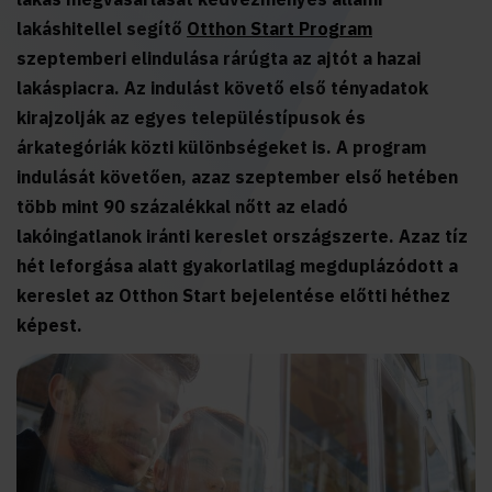
lakáshitellel segítő
Otthon Start Program
szeptemberi elindulása rárúgta az ajtót a hazai
lakáspiacra. Az indulást követő első tényadatok
kirajzolják az egyes településtípusok és
árkategóriák közti különbségeket is. A program
indulását követően, azaz szeptember első hetében
több mint 90 százalékkal nőtt az eladó
lakóingatlanok iránti kereslet országszerte. Azaz tíz
hét leforgása alatt gyakorlatilag megduplázódott a
kereslet az Otthon Start bejelentése előtti héthez
képest.