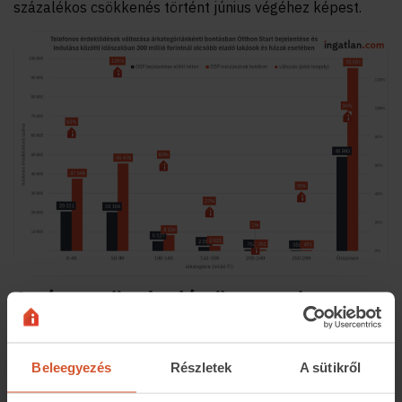
százalékos csökkenés történt június végéhez képest.
Az éves növekedés üteme viszont
kisebb, de miért?
A szakember elmondta azt is, hogy nemcsak a program
Beleegyezés
Részletek
A sütikről
bejelentése előtti héthez képest nőtt jelentősen