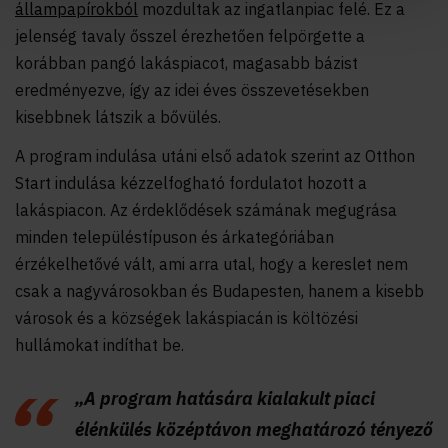
állampapírokból
mozdultak az ingatlanpiac felé. Ez a
jelenség tavaly ősszel érezhetően felpörgette a
korábban pangó lakáspiacot, magasabb bázist
eredményezve, így az idei éves összevetésekben
kisebbnek látszik a bővülés.
A program indulása utáni első adatok szerint az Otthon
Start indulása kézzelfogható fordulatot hozott a
lakáspiacon. Az érdeklődések számának megugrása
minden településtípuson és árkategóriában
érzékelhetővé vált, ami arra utal, hogy a kereslet nem
csak a nagyvárosokban és Budapesten, hanem a kisebb
városok és a községek lakáspiacán is költözési
hullámokat indíthat be.
„A program hatására kialakult piaci
élénkülés középtávon meghatározó tényező