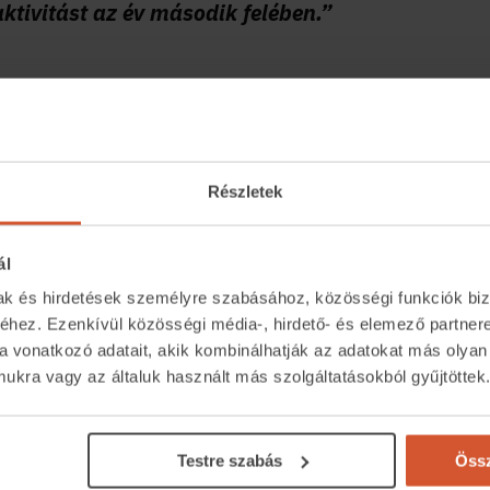
aktivitást az év második felében.”
telprogram árakra gyakorolt hatásáról azt
Részletek
eresletélénkülés újabb áremelkedést hozhat.
 kapcsán az a tapasztalat, hogy a
ál
zebben tudják beárazni, mint a vissza nem
mak és hirdetések személyre szabásához, közösségi funkciók biz
hez. Ezenkívül közösségi média-, hirdető- és elemező partner
sul az Otthon Start programba beépített
a vonatkozó adatait, akik kombinálhatják az adatokat más olyan
 és 1,5 milliós négyzetméterár-korlát is gátat
kra vagy az általuk használt más szolgáltatásokból gyűjtöttek
Testre szabás
Össz
sszabb távon viszont emelkedő pályán tarthatja