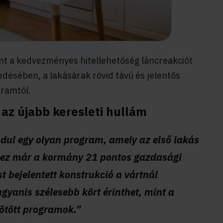
int a kedvezményes hitellehetőség láncreakciót
désében, a lakásárak rövid távú és jelentős
gramtól.
 az újabb keresleti hullám
ndul egy olyan program, amely az első lakás
n ez már a kormány 21 pontos gazdasági
t bejelentett konstrukció a vártnál
gyanis szélesebb kört érinthet, mint a
kötött programok.”