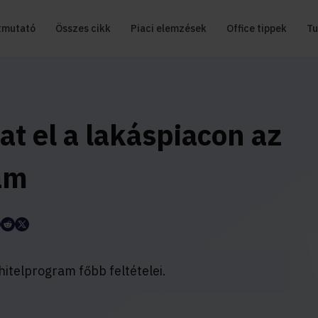
tmutató
Összes cikk
Piaci elemzések
Office tippek
Tu
at el a lakáspiacon az
am
hitelprogram főbb feltételei.