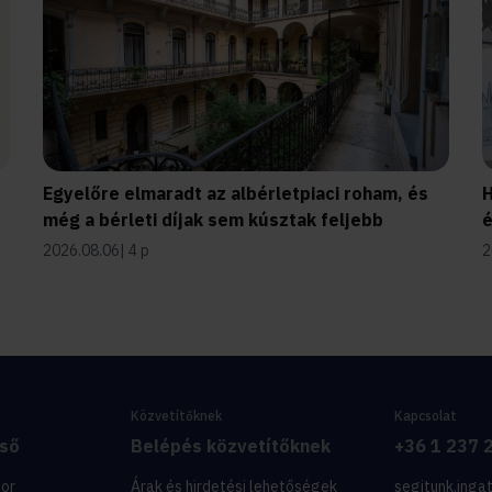
Egyelőre elmaradt az albérletpiaci roham, és
H
még a bérleti díjak sem kúsztak feljebb
é
2026.08.06
4 p
2
Közvetítőknek
Kapcsolat
eső
Belépés közvetítőknek
+36 1 237 
tor
Árak és hirdetési lehetőségek
segitunk.inga