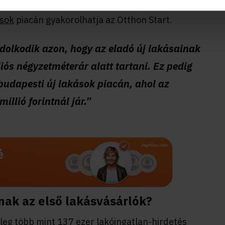
el is valósulhat meg. A vevők szempontjából az
ások
piacán gyakorolhatja az Otthon Start.
ndolkodik azon, hogy az eladó új lakásainak
iós négyzetméterár alatt tartani. Ez pedig
budapesti új lakások piacán, ahol az
llió forintnál jár.”
nak az első lakásvásárlók?
leg több mint 137 ezer lakóingatlan-hirdetés