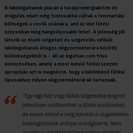
A lakóingatlanok piacán a tavalyi energiakrízis és
drágulás miatt még fontosabbá váltak a fenntartási
költségek a vevők számára, ami az idei fűtési
szezonban még hangsúlyosabb lehet. A jelenség jól
látszik az eladó szigetelt és szigetelés nélküli
lakóingatlanok átlagos négyzetméterára közötti
különbségekből is – áll az ingatlan.com friss
elemzésében, amely a most induló fűtési szezon
apropóján azt is megnézte, hogy a különböző fűtési
típusokhoz milyen négyzetméterárak tartoznak.
“Egy-egy ház vagy lakás szigetelése nagyon
jelentősen csökkentheti a fűtési kiadásokat,
de ennek ellenére még jelentős a szigeteletlen
lakóingatlanok aránya országszerte. Nem
csupán a rezsiköltség leszorítása miatt éri