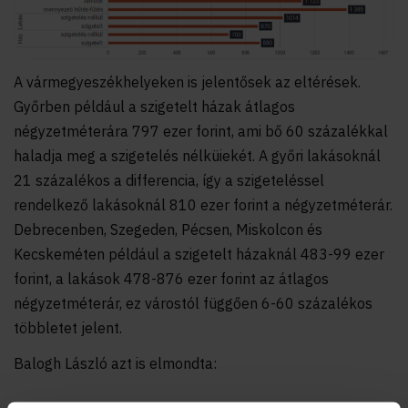
A vármegyeszékhelyeken is jelentősek az eltérések.
Győrben például a szigetelt házak átlagos
négyzetméterára 797 ezer forint, ami bő 60 százalékkal
haladja meg a szigetelés nélküiekét. A győri lakásoknál
21 százalékos a differencia, így a szigeteléssel
rendelkező lakásoknál 810 ezer forint a négyzetméterár.
Debrecenben, Szegeden, Pécsen, Miskolcon és
Kecskeméten például a szigetelt házaknál 483-99 ezer
forint, a lakások 478-876 ezer forint az átlagos
négyzetméterár, ez várostól függően 6-60 százalékos
többletet jelent.
Balogh László azt is elmondta: