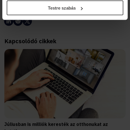
Testre szabás
Megosztás:
Kapcsolódó cikkek
Júliusban is milliók keresték az otthonukat az