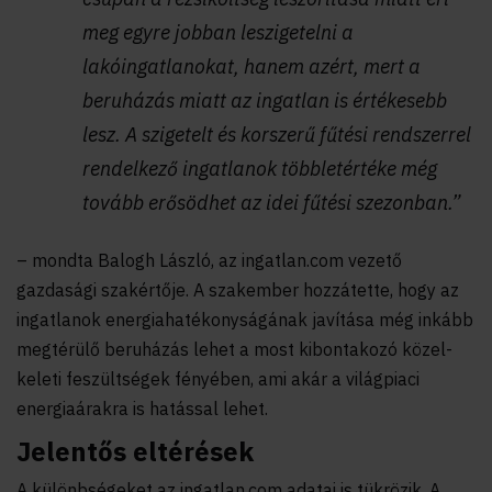
meg egyre jobban leszigetelni a
lakóingatlanokat, hanem azért, mert a
beruházás miatt az ingatlan is értékesebb
lesz. A szigetelt és korszerű fűtési rendszerrel
rendelkező ingatlanok többletértéke még
tovább erősödhet az idei fűtési szezonban.”
– mondta Balogh László, az ingatlan.com vezető
gazdasági szakértője. A szakember hozzátette, hogy az
ingatlanok energiahatékonyságának javítása még inkább
megtérülő beruházás lehet a most kibontakozó közel-
keleti feszültségek fényében, ami akár a világpiaci
energiaárakra is hatással lehet.
Jelentős eltérések
A különbségeket az ingatlan.com adatai is tükrözik. A