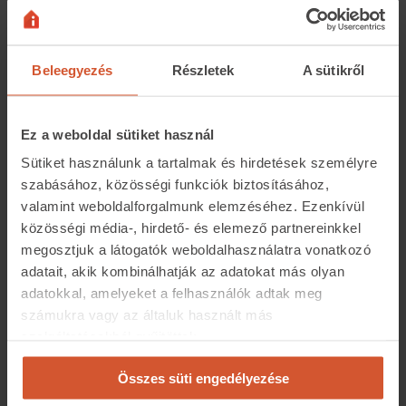
“A fűtési típusok alapján szintén jelentősek
az értékkülönbségek, amit az is indokol, hogy
az energetikailag leghatékonyabb fűtési
Beleegyezés
Részletek
A sütikről
rendszerű ingatlanok minősége eleve
magasabb. Ez szintén. A legkorszerűbb fűtési
Ez a weboldal sütiket használ
megoldások közé sorolt hőszivattyús,
Sütiket használunk a tartalmak és hirdetések személyre
mennyezeti vagy falfűtéses
szabásához, közösségi funkciók biztosításához,
lakóingatlanoknál akár 20-50 százalékos
valamint weboldalforgalmunk elemzéséhez. Ezenkívül
lehet az ártöbblet. Fontos látni, hogy a
közösségi média-, hirdető- és elemező partnereinkkel
megosztjuk a látogatók weboldalhasználatra vonatkozó
korszerűbb fűtési rendszerek csak akkor
adatait, akik kombinálhatják az adatokat más olyan
jelentenek megtakarítást, ha az
adatokkal, amelyeket a felhasználók adtak meg
energiahatékonyan megtermelt meleget az
számukra vagy az általuk használt más
szolgáltatásokból gyűjtöttek.
ingatlan meg is tartja, vagyis szigeteléssel
rendelkezik.”
Összes süti engedélyezése