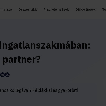
tmutató
Összes cikk
Piaci elemzések
Office tippek
Tu
 ingatlanszakmában:
 partner?
nos kollégával? Példákkal és gyakorlati