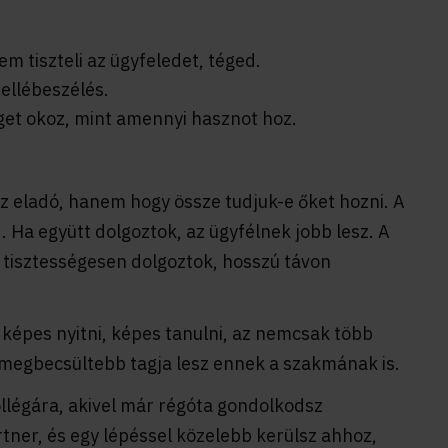
m tiszteli az ügyfeledet, téged.
ellébeszélés.
éget okoz, mint amennyi hasznot hoz.
az eladó, hanem hogy össze tudjuk-e őket hozni. A
. Ha együtt dolgoztok, az ügyfélnek jobb lesz. A
 tisztességesen dolgoztok, hosszú távon
képes nyitni, képes tanulni, az nemcsak több
, megbecsültebb tagja lesz ennek a szakmának is.
kollégára, akivel már régóta gondolkodsz
tner, és egy lépéssel közelebb kerülsz ahhoz,