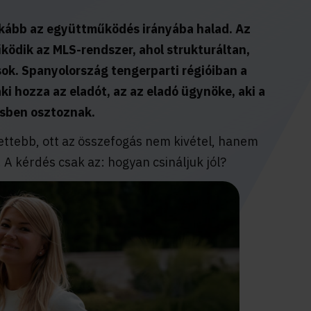
nkább az együttműködés irányába halad. Az
ödik az MLS-rendszer, ahol strukturáltan,
ok. Spanyolország tengerparti régióiban a
 hozza az eladót, az az eladó ügynöke, aki a
lesben osztoznak.
rettebb, ott az összefogás nem kivétel, hanem
 A kérdés csak az: hogyan csináljuk jól?