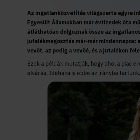
Az ingatlanközvetítés világszerte egyre i
Egyesült Államokban már évtizedek óta műk
átláthatóan dolgoznak össze az ingatlanos
jutalékmegosztás már-már mindennapos: aki
vevőt, az pedig a vevőé, és a jutalékon fe
Ezek a példák mutatják, hogy ahol a piac é
elvárás. Idehaza is ebbe az irányba tartunk.