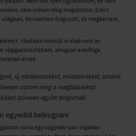
én pályám. Nem volt ilyen ügyfélköröm, és nem
ensben, nem voltam elég magabiztos. Ezért
a világban, kerületben dolgozott, és megkértem,
talékért, ráadásul sikerült is eladnunk az
ont végigasszisztáltam, ahogyan a kolléga
hetetlen érték.
yok, új nézőpontokkal, módszerekkel, amiket
szívesen osztom meg a megbízásokat
kikkel szívesen együtt dolgoznék.
am egyedül beleugrani
bízott volna egy nagyobb ipari ingatlan