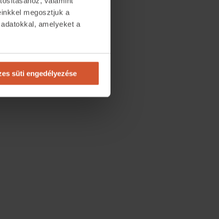
tosításához, valamint
einkkel megosztjuk a
 adatokkal, amelyeket a
.
es süti engedélyezése