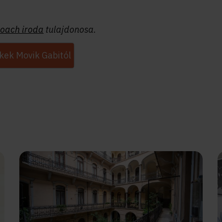
Coach iroda
tulajdonosa.
kek Movik Gabitól