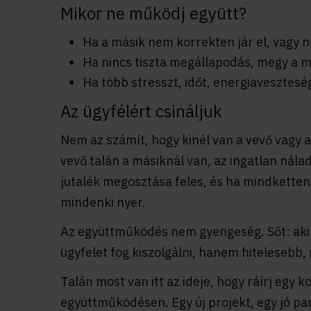
Mikor ne működj együtt?
Ha a másik nem korrekten jár el, vagy ne
Ha nincs tiszta megállapodás, megy a m
Ha több stresszt, időt, energiavesztes
Az ügyfélért csináljuk
Nem az számít, hogy kinél van a vevő vagy 
vevő talán a másiknál van, az ingatlan nálad
jutalék megosztása feles, és ha mindketten
mindenki nyer.
Az együttműködés nem gyengeség. Sőt: aki 
ügyfelet fog kiszolgálni, hanem hitelesebb
Talán most van itt az ideje, hogy ráírj egy 
együttműködésen. Egy új projekt, egy jó par