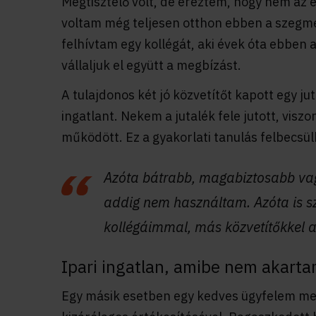
Megtisztelő volt, de éreztem, hogy nem az 
voltam még teljesen otthon ebben a szegm
felhívtam egy kollégát, aki évek óta ebben 
vállaljuk el együtt a megbízást.
A tulajdonos két jó közvetítőt kapott egy ju
ingatlant. Nekem a jutalék fele jutott, visz
működött. Ez a gyakorlati tanulás felbecsül
Azóta bátrabb, magabiztosabb vag
addig nem használtam. Azóta is 
kollégáimmal, más közvetítőkkel a
Ipari ingatlan, amibe nem akart
Egy másik esetben egy kedves ügyfelem meg