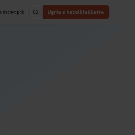
Ugrás a kezelőfelületre
dásanyagok