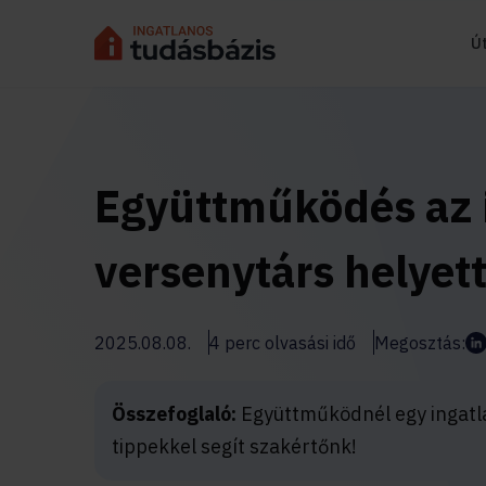
Ú
Együttműködés az
versenytárs helyett
2025.08.08.
4 perc olvasási idő
Megosztás:
Összefoglaló:
Együttműködnél egy ingatla
tippekkel segít szakértőnk!