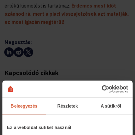
értékű kiemelést is tartalmaz.
Érdemes most időt
szánnod rá, mert a piaci visszajelzések azt mutatják,
ez most igazán megtérül!
Megosztás:
Kapcsolódó cikkek
Beleegyezés
Részletek
A sütikről
Ez a weboldal sütiket használ