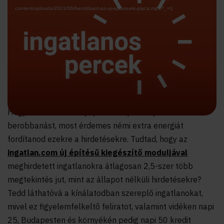
content/uploads/2021/06/berobbant-az-uj-epitesuek-piaca.mp4?_=1
Hogy kihasználd az új építésűek piacán jelentkező
berobbanást, most érdemes némi extra energiát
fordítanod ezekre a hirdetésekre. Tudtad, hogy az
ingatlan.com új építésű kiegészítő moduljával
meghirdetett ingatlanokra átlagosan 2,5-szer több
megtekintés jut, mint az állapot nélküli hirdetésekre?
Tedd
láthatóvá a kínálatodban szereplő ingatlanokat,
mivel ez figyelemfelkeltő feliratot, valamint vidéken napi
25, Budapesten és környékén pedig napi 50 kredit