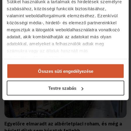
Sütiket használunk a tartalmak és hirdetések személyre
szabásához, közösségi funkciók biztosításához,
valamint weboldalforgalmunk elemzéséhez. Ezenkívül
közösségi média-, hirdető- és elemező partnereinkkel
Júliusban is milliók keresték az otthonukat az
megosztjuk a látogatók weboldalhasználatra vonatkozó
ingatlan.com-on
adatait, akik kombinálhatják az adatokat más olyan
2026.08.07
3 p
adatokkal, amelyeket a felhasználók adtak meg
számukra vagy az általuk használt más
szolgáltatásokból gyűjtöttek.
Összes süti engedélyezése
Testre szabás
Egyelőre elmaradt az albérletpiaci roham, és még a
bérleti díjak sem kúsztak feljebb