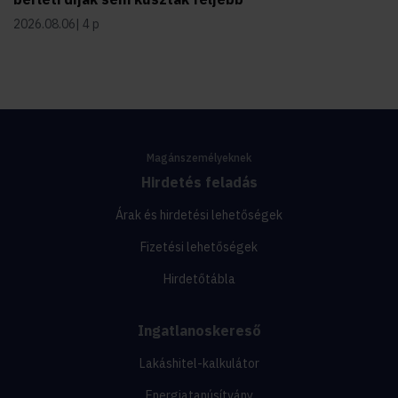
2026.08.06
4 p
Magánszemélyeknek
Hirdetés feladás
Árak és hirdetési lehetőségek
Fizetési lehetőségek
Hirdetőtábla
Ingatlanoskereső
Lakáshitel-kalkulátor
Energiatanúsítvány