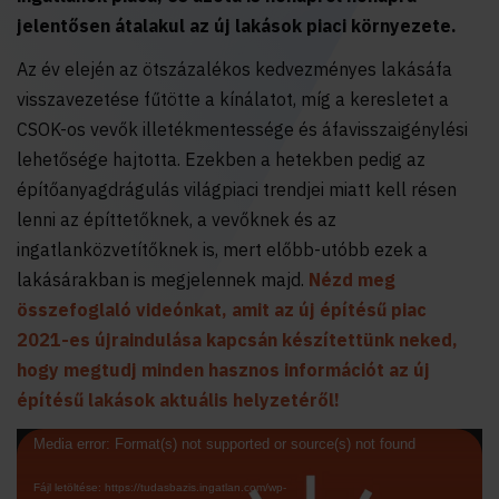
jelentősen átalakul az új lakások piaci környezete.
Az év elején az ötszázalékos kedvezményes lakásáfa
visszavezetése fűtötte a kínálatot, míg a keresletet a
CSOK-os vevők illetékmentessége és áfavisszaigénylési
lehetősége hajtotta. Ezekben a hetekben pedig az
építőanyagdrágulás világpiaci trendjei miatt kell résen
lenni az építtetőknek, a vevőknek és az
ingatlanközvetítőknek is, mert előbb-utóbb ezek a
lakásárakban is megjelennek majd.
Nézd meg
összefoglaló videónkat, amit az új építésű piac
2021-es újraindulása kapcsán készítettünk neked,
hogy megtudj minden hasznos információt az új
építésű lakások aktuális helyzetéről!
Videólejátszó
Media error: Format(s) not supported or source(s) not found
Fájl letöltése: https://tudasbazis.ingatlan.com/wp-