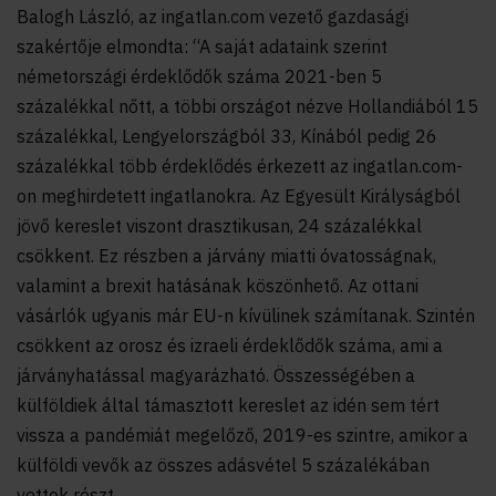
Balogh László, az ingatlan.com vezető gazdasági
szakértője elmondta: “A saját adataink szerint
németországi érdeklődők száma 2021-ben 5
százalékkal nőtt, a többi országot nézve Hollandiából 15
százalékkal, Lengyelországból 33, Kínából pedig 26
százalékkal több érdeklődés érkezett az ingatlan.com-
on meghirdetett ingatlanokra. Az Egyesült Királyságból
jövő kereslet viszont drasztikusan, 24 százalékkal
csökkent. Ez részben a járvány miatti óvatosságnak,
valamint a brexit hatásának köszönhető. Az ottani
vásárlók ugyanis már EU-n kívülinek számítanak. Szintén
csökkent az orosz és izraeli érdeklődők száma, ami a
járványhatással magyarázható. Összességében a
külföldiek által támasztott kereslet az idén sem tért
vissza a pandémiát megelőző, 2019-es szintre, amikor a
külföldi vevők az összes adásvétel 5 százalékában
vettek részt.