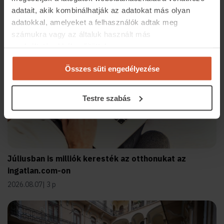
adatait, akik kombinálhatják az adatokat más olyan
Kapcsolódó cikkek
adatokkal, amelyeket a felhasználók adtak meg
számukra vagy az általuk használt más
szolgáltatásokból gyűjtöttek.
Összes süti engedélyezése
Testre szabás
Júliusban is milliók keresték az otthonukat az
ingatlan.com-on
2026.08.07
3 p