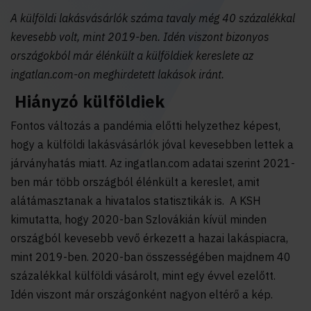
A külföldi lakásvásárlók száma tavaly még 40 százalékkal
kevesebb volt, mint 2019-ben. Idén viszont bizonyos
országokból már élénkült a külföldiek kereslete az
ingatlan.com-on meghirdetett lakások iránt.
Hiányzó külföldiek
Fontos változás a pandémia előtti helyzethez képest,
hogy a külföldi lakásvásárlók jóval kevesebben lettek a
járványhatás miatt. Az ingatlan.com adatai szerint 2021-
ben már több országból élénkült a kereslet, amit
alátámasztanak a hivatalos statisztikák is. A KSH
kimutatta, hogy 2020-ban Szlovákián kívül minden
országból kevesebb vevő érkezett a hazai lakáspiacra,
mint 2019-ben. 2020-ban összességében majdnem 40
százalékkal külföldi vásárolt, mint egy évvel ezelőtt.
Idén viszont már országonként nagyon eltérő a kép.