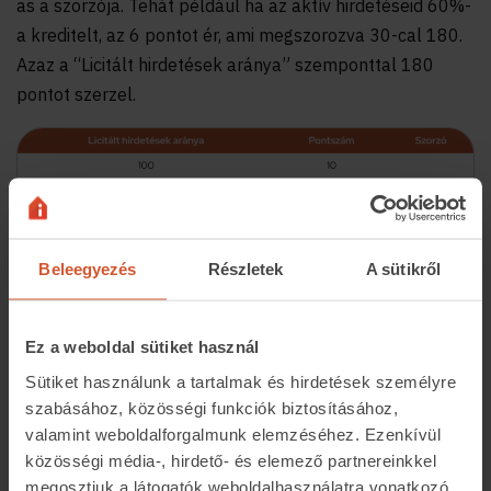
as a szorzója. Tehát például ha az aktív hirdetéseid 60%-
a kreditelt, az 6 pontot ér, ami megszorozva 30-cal 180.
Azaz a “Licitált hirdetések aránya” szemponttal 180
pontot szerzel.
Beleegyezés
Részletek
A sütikről
Ez a weboldal sütiket használ
Sütiket használunk a tartalmak és hirdetések személyre
szabásához, közösségi funkciók biztosításához,
valamint weboldalforgalmunk elemzéséhez. Ezenkívül
közösségi média-, hirdető- és elemező partnereinkkel
Tipp: Több pontot érhetsz el, ha mindegyik
megosztjuk a látogatók weboldalhasználatra vonatkozó