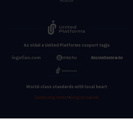
Állások
Az oldal a United Platforms csoport tagja
World-class standards with local heart
Ismerj meg minket
•
Dolgozz nálunk
© ingatlan.com - 1999 - 2026