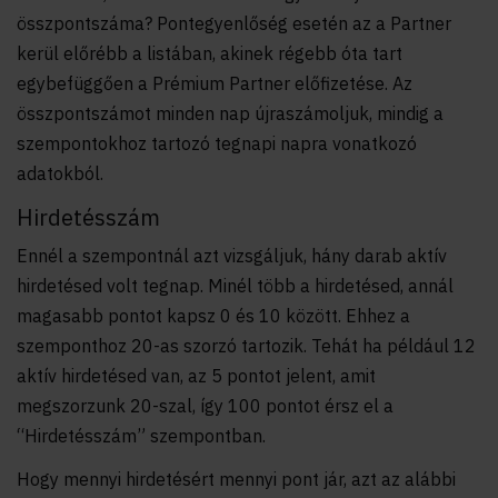
összpontszáma? Pontegyenlőség esetén az a Partner
kerül előrébb a listában, akinek régebb óta tart
egybefüggően a Prémium Partner előfizetése. Az
összpontszámot minden nap újraszámoljuk, mindig a
szempontokhoz tartozó tegnapi napra vonatkozó
adatokból.
Hirdetésszám
Ennél a szempontnál azt vizsgáljuk, hány darab aktív
hirdetésed volt tegnap. Minél több a hirdetésed, annál
magasabb pontot kapsz 0 és 10 között. Ehhez a
szemponthoz 20-as szorzó tartozik. Tehát ha például 12
aktív hirdetésed van, az 5 pontot jelent, amit
megszorzunk 20-szal, így 100 pontot érsz el a
“Hirdetésszám” szempontban.
Hogy mennyi hirdetésért mennyi pont jár, azt az alábbi