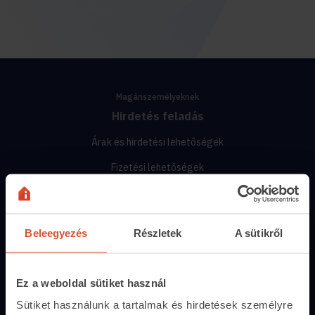
Magánszemélyeknek
Hirdetés feladás
Árak és hirdetési lehetőségek
Fizetési lehetőségek
Hirdetőtábla
Beleegyezés
Részletek
A sütikről
Ingatlanoskereső
Lakáshitel-kalkulátor
Ez a weboldal sütiket használ
Energiatanúsítvány
Sütiket használunk a tartalmak és hirdetések személyre