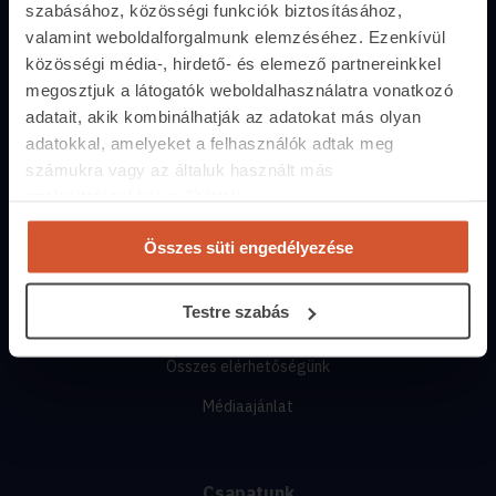
Közvetítőknek
szabásához, közösségi funkciók biztosításához,
valamint weboldalforgalmunk elemzéséhez. Ezenkívül
Belépés közvetítőknek
közösségi média-, hirdető- és elemező partnereinkkel
Árak és hirdetési lehetőségek
megosztjuk a látogatók weboldalhasználatra vonatkozó
adatait, akik kombinálhatják az adatokat más olyan
Fizetési lehetőségek
adatokkal, amelyeket a felhasználók adtak meg
Lehetőségek közvetítőknek
számukra vagy az általuk használt más
szolgáltatásokból gyűjtöttek.
Kapcsolat
+36 1 237 2065
Összes süti engedélyezése
segitunk.ingatlan.com
Testre szabás
Munkanapokon 10:00-17:00-ig
Összes elérhetőségünk
Médiaajánlat
Csapatunk