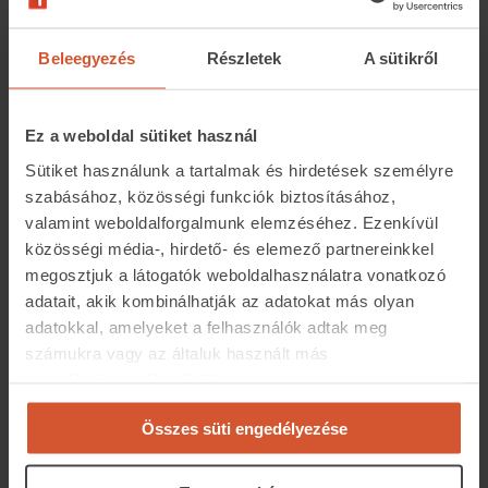
Beleegyezés
Részletek
A sütikről
Ez a weboldal sütiket használ
Sütiket használunk a tartalmak és hirdetések személyre
szabásához, közösségi funkciók biztosításához,
Ezek voltak a 2023-as albérletpiac
valamint weboldalforgalmunk elemzéséhez. Ezenkívül
közösségi média-, hirdető- és elemező partnereinkkel
rekordjai
megosztjuk a látogatók weboldalhasználatra vonatkozó
Az év vége közeledtével az ingatlan.com a saját
adatait, akik kombinálhatják az adatokat más olyan
adataiból összegyűjtötte az idei albérletpiaci “legeket”
adatokkal, amelyeket a felhasználók adtak meg
is. Kecskeméten, Debrecenben és Szegeden is lehetett
számukra vagy az általuk használt más
szolgáltatásokból gyűjtöttek.
25-30 ezer forintért szobát bérelni, ezek voltak a
legolcsóbban kivehető ingatlanok. Az önálló ingatlanok
Összes süti engedélyezése
közül a legolcsóbb a Nógrád vármegyei Jobbágyiban
található 38 négyzetméteres téglaépítésű lakás volt,