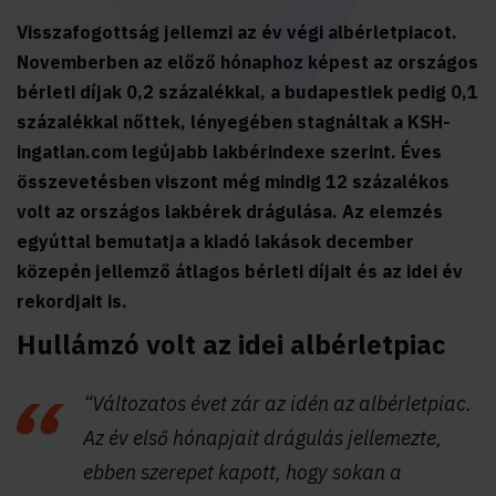
Visszafogottság jellemzi az év végi albérletpiacot.
Novemberben az előző hónaphoz képest az országos
bérleti díjak 0,2 százalékkal, a budapestiek pedig 0,1
százalékkal nőttek, lényegében stagnáltak a KSH-
ingatlan.com legújabb lakbérindexe szerint. Éves
összevetésben viszont még mindig 12 százalékos
volt az országos lakbérek drágulása. Az elemzés
egyúttal bemutatja a kiadó lakások december
közepén jellemző átlagos bérleti díjait és az idei év
rekordjait is.
Hullámzó volt az idei albérletpiac
“Változatos évet zár az idén az albérletpiac.
Az év első hónapjait drágulás jellemezte,
ebben szerepet kapott, hogy sokan a