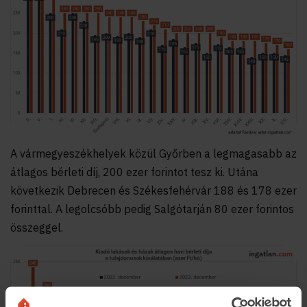
A vármegyeszékhelyek közül Győrben a legmagasabb az
átlagos bérleti díj, 200 ezer forintot tesz ki. Utána
következik Debrecen és Székesfehérvár 188 és 178 ezer
forinttal. A legolcsóbb pedig Salgótarján 80 ezer forintos
összeggel.